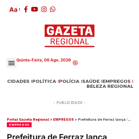
Aa
Quinta-Feira, 06 Ago, 2026
CIDADES
POLÍTICA
POLÍCIA
SAÚDE
EMPREGOS
BELEZA REGIONAL
- PUBLICIDADE -
Portal Gazeta Regional
>
EMPREGOS
>
Prefeitura de Ferraz lança ‘Emprega Ferraz/PAT’ nesta quarta (28)
EMPREGOS
Prefeitura de Ferraz lança