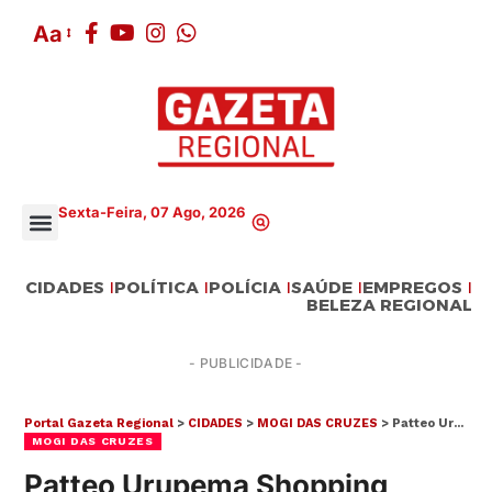
Aa
Sexta-Feira, 07 Ago, 2026
CIDADES
POLÍTICA
POLÍCIA
SAÚDE
EMPREGOS
BELEZA REGIONAL
- PUBLICIDADE -
Portal Gazeta Regional
>
CIDADES
>
MOGI DAS CRUZES
>
Patteo Urupema Shopping conta com oficinas e atividades durante férias de julho em Mogi
MOGI DAS CRUZES
Patteo Urupema Shopping