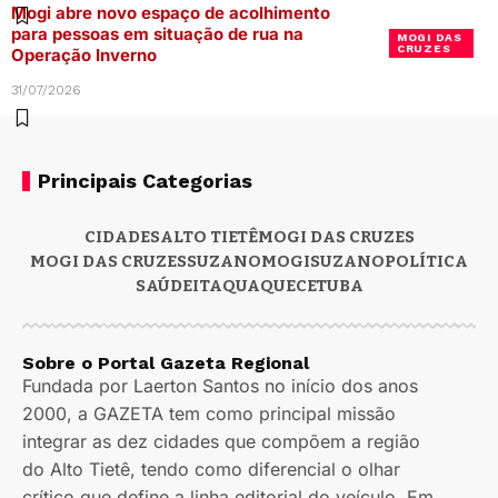
Mogi abre novo espaço de acolhimento
para pessoas em situação de rua na
MOGI DAS
CRUZES
Operação Inverno
31/07/2026
Principais Categorias
CIDADES
ALTO TIETÊ
MOGI DAS CRUZES
MOGI DAS CRUZES
SUZANO
MOGI
SUZANO
POLÍTICA
SAÚDE
ITAQUAQUECETUBA
Sobre o Portal Gazeta Regional
Fundada por Laerton Santos no início dos anos
2000, a GAZETA tem como principal missão
integrar as dez cidades que compõem a região
do Alto Tietê, tendo como diferencial o olhar
crítico que define a linha editorial do veículo. Em