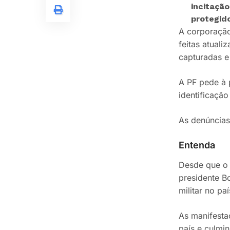
incitação
protegid
A corporação
feitas atual
capturadas e
A PF pede à 
identificaçã
As denúncias
Entenda
Desde que o 
presidente B
militar no p
As manifesta
país e culmi