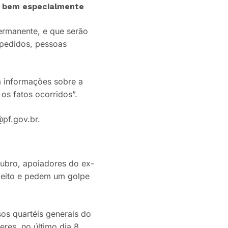
de bem especialmente
ermanente, e que serão
xpedidos, pessoas
a informações sobre a
os fatos ocorridos”.
pf.gov.br.
tubro, apoiadores do ex-
leito e pedem um golpe
os quartéis generais do
res, no último dia 8.