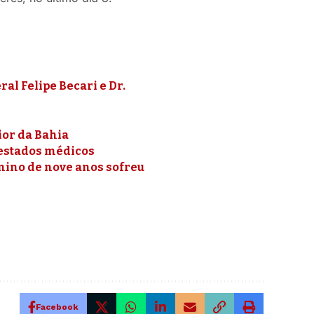
al Felipe Becari e Dr.
ior da Bahia
testados médicos
nino de nove anos sofreu
Facebook