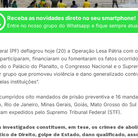
Receba as novidades direto no seu smartphone!
Entre no nosso grupo do Whatsapp e fique sempre atua
eral (PF) deflagrou hoje (20) a Operação Lesa Pátria com o 
participaram, financiaram ou fomentaram os fatos ocorrido
ando o Palácio do Planalto, o Congresso Nacional e o Supre
r grupo que promoveu violência e dano generalizado contr
las instituições”.
cumpridos oito mandados de prisão preventiva e 16 mand
 Rio de Janeiro, Minas Gerais, Goiás, Mato Grosso do Sul e
am expedidos pelo Supremo Tribunal Federal (STF).
s investigados constituem, em tese, os crimes de abol
co de Direito, golpe de Estado, dano qualificado, ass