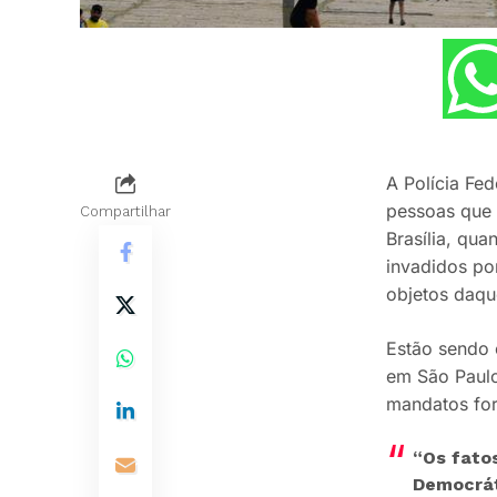
A Polícia Fed
pessoas que 
Compartilhar
Brasília, qu
invadidos po
objetos daque
Estão sendo 
em São Paulo,
mandatos for
“Os fato
Democráti