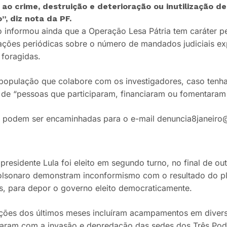
 ao crime, destruição e deterioração ou inutilização 
o”
, diz nota da PF.
 informou ainda que a Operação Lesa Pátria tem caráter p
izações periódicas sobre o número de mandados judiciais e
 foragidas.
população que colabore com os investigadores, caso tenh
o de “pessoas que participaram, financiaram ou fomentaram 
 podem ser encaminhadas para o e-mail denuncia8janeiro@
presidente Lula foi eleito em segundo turno, no final de ou
olsonaro demonstram inconformismo com o resultado do p
aís, para depor o governo eleito democraticamente.
ções dos últimos meses incluíram acampamentos em divers
naram com a invasão e depredação das sedes dos Três Pode