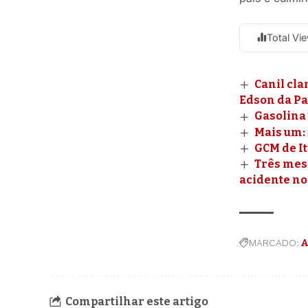
Total Vi
Canil cla
Edson da Pa
Gasolina 
Mais um: 
GCM de I
Três mes
acidente no
MARCADO:
A
Compartilhar este artigo