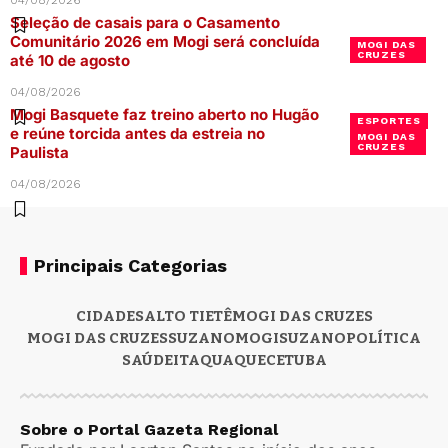
Seleção de casais para o Casamento
Comunitário 2026 em Mogi será concluída
MOGI DAS
CRUZES
até 10 de agosto
04/08/2026
Mogi Basquete faz treino aberto no Hugão
ESPORTES
e reúne torcida antes da estreia no
MOGI DAS
CRUZES
Paulista
04/08/2026
Principais Categorias
CIDADES
ALTO TIETÊ
MOGI DAS CRUZES
MOGI DAS CRUZES
SUZANO
MOGI
SUZANO
POLÍTICA
SAÚDE
ITAQUAQUECETUBA
Sobre o Portal Gazeta Regional