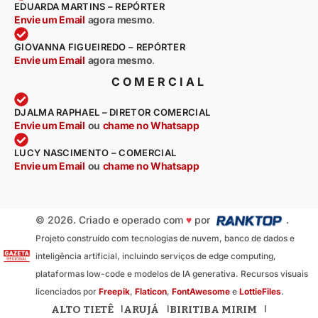
EDUARDA MARTINS – REPÓRTER
Envie um Email
agora mesmo
.
GIOVANNA FIGUEIREDO – REPÓRTER
Envie um Email
agora mesmo
.
COMERCIAL
DJALMA RAPHAEL – DIRETOR COMERCIAL
Envie um Email
ou
chame no Whatsapp
LUCY NASCIMENTO – COMERCIAL
Envie um Email
ou
chame no Whatsapp
© 2026. Criado e operado com
♥
por
.
Projeto construído com tecnologias de nuvem, banco de dados e
inteligência artificial, incluindo serviços de edge computing,
plataformas low-code e modelos de IA generativa. Recursos visuais
licenciados por
Freepik
,
Flaticon
,
FontAwesome
e
LottieFiles
.
ALTO TIETÊ
ARUJÁ
BIRITIBA MIRIM