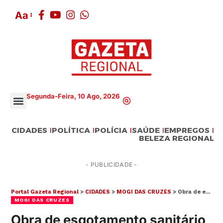
Aa
Segunda-Feira, 10 Ago, 2026
CIDADES
POLÍTICA
POLÍCIA
SAÚDE
EMPREGOS
BELEZA REGIONAL
- PUBLICIDADE -
Portal Gazeta Regional
>
CIDADES
>
MOGI DAS CRUZES
>
Obra de esgotamento sanitário no Parque São Martinho chega a 50% de execução
MOGI DAS CRUZES
Obra de esgotamento sanitário