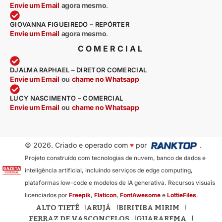
Envie um Email
agora mesmo
.
GIOVANNA FIGUEIREDO – REPÓRTER
Envie um Email
agora mesmo
.
COMERCIAL
DJALMA RAPHAEL – DIRETOR COMERCIAL
Envie um Email
ou
chame no Whatsapp
LUCY NASCIMENTO – COMERCIAL
Envie um Email
ou
chame no Whatsapp
© 2026. Criado e operado com
♥
por
.
Projeto construído com tecnologias de nuvem, banco de dados e
inteligência artificial, incluindo serviços de edge computing,
plataformas low-code e modelos de IA generativa. Recursos visuais
licenciados por
Freepik
,
Flaticon
,
FontAwesome
e
LottieFiles
.
ALTO TIETÊ
ARUJÁ
BIRITIBA MIRIM
FERRAZ DE VASCONCELOS
GUARAREMA