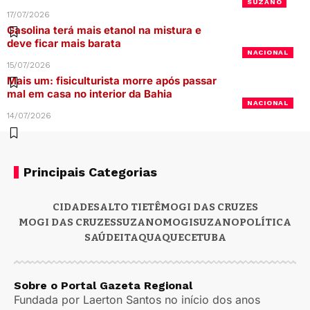
SUZANO
17/07/2026
Gasolina terá mais etanol na mistura e
deve ficar mais barata
NACIONAL
15/07/2026
Mais um: fisiculturista morre após passar
mal em casa no interior da Bahia
NACIONAL
14/07/2026
Principais Categorias
CIDADES
ALTO TIETÊ
MOGI DAS CRUZES
MOGI DAS CRUZES
SUZANO
MOGI
SUZANO
POLÍTICA
SAÚDE
ITAQUAQUECETUBA
Sobre o Portal Gazeta Regional
Fundada por Laerton Santos no início dos anos