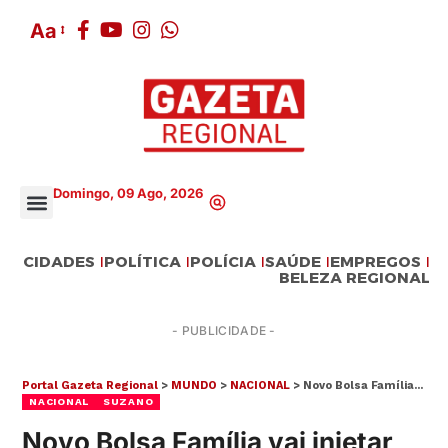
Aa
Domingo, 09 Ago, 2026
CIDADES
POLÍTICA
POLÍCIA
SAÚDE
EMPREGOS
BELEZA REGIONAL
- PUBLICIDADE -
Portal Gazeta Regional
>
MUNDO
>
NACIONAL
>
Novo Bolsa Família vai injetar mais R$ 2,1 milhões na economia de Suzano
NACIONAL
SUZANO
Novo Bolsa Família vai injetar