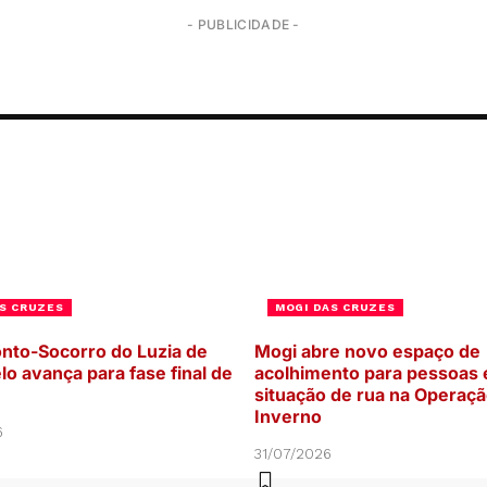
- PUBLICIDADE -
S CRUZES
MOGI DAS CRUZES
nto-Socorro do Luzia de
Mogi abre novo espaço de
lo avança para fase final de
acolhimento para pessoas
situação de rua na Operaç
Inverno
6
31/07/2026