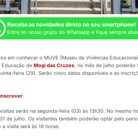
Receba as novidades direto no seu smartphone!
Entre no nosso grupo do Whatsapp e fique sempre atua
dos em conhecer o MUVE (Museu de Vivências Educacionai
da Educação de
Mogi das Cruzes
, no mês de julho poderão
quinta-feira (29). Serão cinco datas disponíveis e as inscriç
 inscrever
 visitas serão na segunda-feira (03) às 13h30. No mesmo ho
 31 de julho. Os visitantes também poderão optar pelo perí
 a visita será às 19 horas.