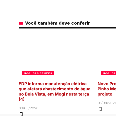
Você também deve conferir
MOGI DAS CRUZES
MOGI DA
EDP informa manutenção elétrica
Novo Pro
que afetará abastecimento de água
Pinho Me
no Bela Vista, em Mogi nesta terça
projeto
(4)
01/08/202
03/08/2026