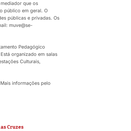
m mediador que os
o público em geral. O
es públicas e privadas. Os
mail: muve@se-
rtamento Pedagógico
. Está organizado em salas
stações Culturais,
 Mais informações pelo
das Cruzes