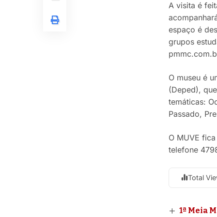
A visita é f
acompanhará 
espaço é des
grupos estud
pmmc.com.b
O museu é u
(Deped), que 
temáticas: O
Passado, Pre
O MUVE fica 
telefone 47
Total Vi
1ª Meia 