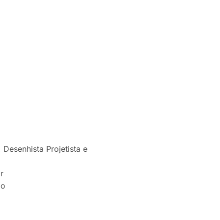
 Desenhista Projetista e
r
ão