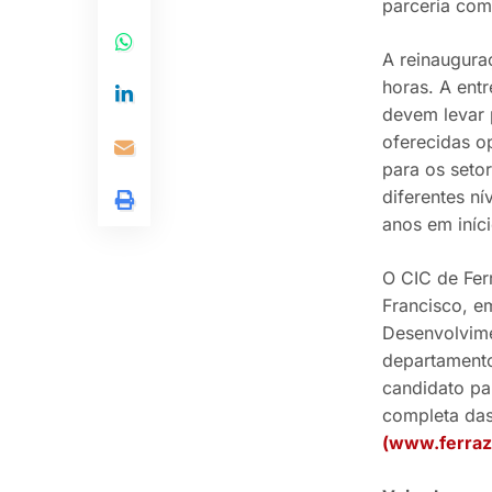
parceria com
A reinaugura
horas. A ent
devem levar 
oferecidas o
para os setor
diferentes n
anos em iníci
O CIC de Fer
Francisco, em
Desenvolvime
departamento
candidato pa
completa das
(www.ferraz