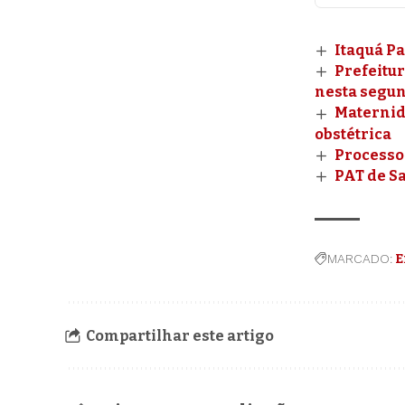
Itaquá P
Prefeitu
nesta segun
Maternida
obstétrica
Processo
PAT de Sa
MARCADO:
E
Compartilhar este artigo