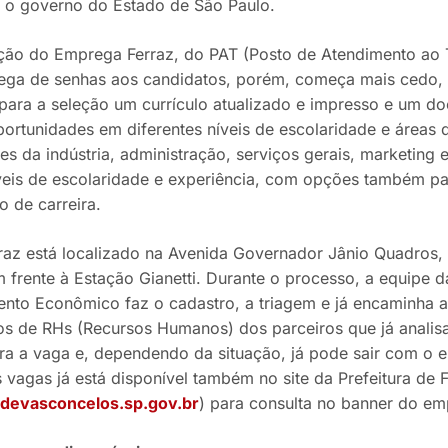
 o governo do Estado de São Paulo.
ção do Emprega Ferraz, do PAT (Posto de Atendimento ao Tr
rega de senhas aos candidatos, porém, começa mais cedo, 
para a seleção um currículo atualizado e impresso e um d
portunidades em diferentes níveis de escolaridade e área
es da indústria, administração, serviços gerais, marketing 
íveis de escolaridade e experiência, com opções também par
o de carreira.
raz está localizado na Avenida Governador Jânio Quadros,
 frente à Estação Gianetti. Durante o processo, a equipe d
nto Econômico faz o cadastro, a triagem e já encaminha a
s de RHs (Recursos Humanos) dos parceiros que já analisa
ra a vaga e, dependendo da situação, já pode sair com o e
 vagas já está disponível também no site da Prefeitura de 
devasconcelos.sp.gov.br
) para consulta no banner do em