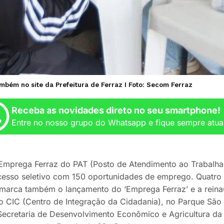
ambém no site da Prefeitura de Ferraz I Foto: Secom Ferraz
Receba as novidades direto no seu smartphone!
Entre no nosso grupo do Whatsapp e fique sempre atua
mprega Ferraz do PAT (Posto de Atendimento ao Trabalhad
esso seletivo com 150 oportunidades de emprego. Quatro
marca também o lançamento do ‘Emprega Ferraz’ e a reina
o CIC (Centro de Integração da Cidadania), no Parque São 
Secretaria de Desenvolvimento Econômico e Agricultura da 