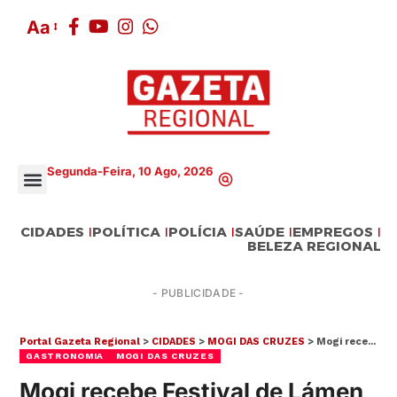
Aa
Segunda-Feira, 10 Ago, 2026
CIDADES
POLÍTICA
POLÍCIA
SAÚDE
EMPREGOS
BELEZA REGIONAL
- PUBLICIDADE -
Portal Gazeta Regional
>
CIDADES
>
MOGI DAS CRUZES
>
Mogi recebe Festival de Lámen & Comida Oriental neste domingo
GASTRONOMIA
MOGI DAS CRUZES
Mogi recebe Festival de Lámen