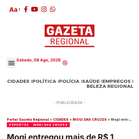
Aa
Sábado, 08 Ago, 2026
CIDADES
POLÍTICA
POLÍCIA
SAÚDE
EMPREGOS
BELEZA REGIONAL
- PUBLICIDADE -
Portal Gazeta Regional
>
CIDADES
>
MOGI DAS CRUZES
>
Mogi entregou mais de R$ 1 milhão em materiais esportivos para a rede municipal
ESPORTES
MOGI DAS CRUZES
Mogi entregou mais de R$ 1