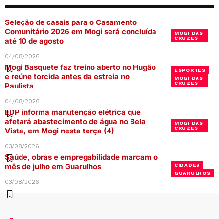
Seleção de casais para o Casamento
Comunitário 2026 em Mogi será concluída
MOGI DAS
CRUZES
até 10 de agosto
04/08/2026
Mogi Basquete faz treino aberto no Hugão
ESPORTES
e reúne torcida antes da estreia no
MOGI DAS
CRUZES
Paulista
04/08/2026
EDP informa manutenção elétrica que
afetará abastecimento de água no Bela
MOGI DAS
CRUZES
Vista, em Mogi nesta terça (4)
03/08/2026
Saúde, obras e empregabilidade marcam o
mês de julho em Guarulhos
CIDADES
GUARULHOS
03/08/2026