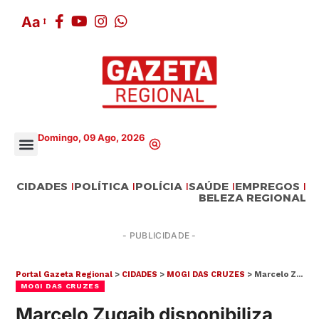
Aa
Domingo, 09 Ago, 2026
CIDADES
POLÍTICA
POLÍCIA
SAÚDE
EMPREGOS
BELEZA REGIONAL
- PUBLICIDADE -
Portal Gazeta Regional
>
CIDADES
>
MOGI DAS CRUZES
>
Marcelo Zugaib disponibiliza protocolos médicos para a Maternidade de Mogi
MOGI DAS CRUZES
Marcelo Zugaib disponibiliza