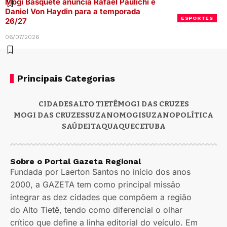
Mogi Basquete anuncia Rafael Paulichi e
Daniel Von Haydin para a temporada
ESPORTES
26/27
06/07/2026
Principais Categorias
CIDADES
ALTO TIETÊ
MOGI DAS CRUZES
MOGI DAS CRUZES
SUZANO
MOGI
SUZANO
POLÍTICA
SAÚDE
ITAQUAQUECETUBA
Sobre o Portal Gazeta Regional
Fundada por Laerton Santos no início dos anos
2000, a GAZETA tem como principal missão
integrar as dez cidades que compõem a região
do Alto Tietê, tendo como diferencial o olhar
crítico que define a linha editorial do veículo. Em