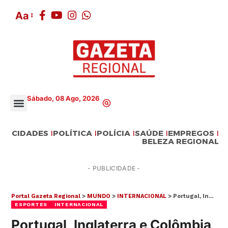
Aa
Sábado, 08 Ago, 2026
CIDADES
POLÍTICA
POLÍCIA
SAÚDE
EMPREGOS
BELEZA REGIONAL
- PUBLICIDADE -
Portal Gazeta Regional
>
MUNDO
>
INTERNACIONAL
>
Portugal, Inglaterra e Colômbia estreiam nesta quarta-feira (17) na Copa do Mundo
ESPORTES
INTERNACIONAL
Portugal, Inglaterra e Colômbia