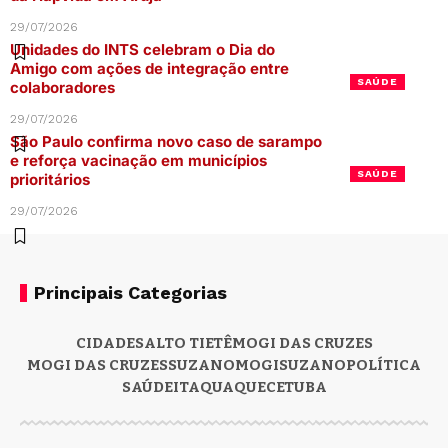
29/07/2026
Unidades do INTS celebram o Dia do
Amigo com ações de integração entre
SAÚDE
colaboradores
29/07/2026
São Paulo confirma novo caso de sarampo
e reforça vacinação em municípios
SAÚDE
prioritários
29/07/2026
Principais Categorias
CIDADES
ALTO TIETÊ
MOGI DAS CRUZES
MOGI DAS CRUZES
SUZANO
MOGI
SUZANO
POLÍTICA
SAÚDE
ITAQUAQUECETUBA