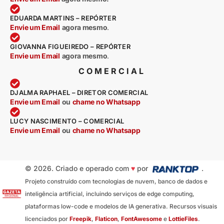
EDUARDA MARTINS – REPÓRTER
Envie um Email
agora mesmo
.
GIOVANNA FIGUEIREDO – REPÓRTER
Envie um Email
agora mesmo
.
COMERCIAL
DJALMA RAPHAEL – DIRETOR COMERCIAL
Envie um Email
ou
chame no Whatsapp
LUCY NASCIMENTO – COMERCIAL
Envie um Email
ou
chame no Whatsapp
© 2026. Criado e operado com
♥
por
.
Projeto construído com tecnologias de nuvem, banco de dados e
inteligência artificial, incluindo serviços de edge computing,
plataformas low-code e modelos de IA generativa. Recursos visuais
licenciados por
Freepik
,
Flaticon
,
FontAwesome
e
LottieFiles
.