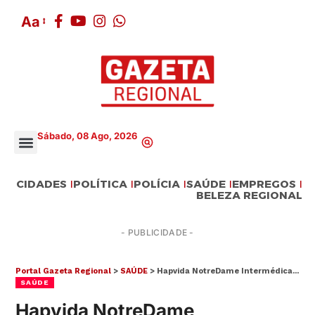
Aa
Sábado, 08 Ago, 2026
CIDADES
POLÍTICA
POLÍCIA
SAÚDE
EMPREGOS
BELEZA REGIONAL
- PUBLICIDADE -
Portal Gazeta Regional
>
SAÚDE
>
Hapvida NotreDame Intermédica recebe a certificação ISQua em seu manual de Qualidade no Brasil
SAÚDE
Hapvida NotreDame