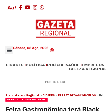
Aa
Sábado, 08 Ago, 2026
CIDADES
POLÍTICA
POLÍCIA
SAÚDE
EMPREGOS
BELEZA REGIONAL
- PUBLICIDADE -
Portal Gazeta Regional
>
CIDADES
>
FERRAZ DE VASCONCELOS
>
Feira Gastronômica terá Black Food nesta sexta (14) antecipando-se à Black Friday em Ferraz
FERRAZ DE VASCONCELOS
Feira Gastronômica terá Black