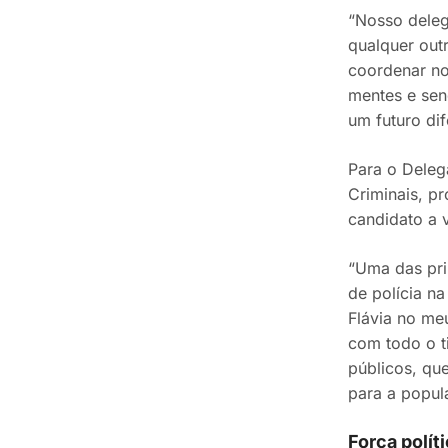
“Nosso deleg
qualquer out
coordenar no
mentes e sen
um futuro dif
Para o Deleg
Criminais, pr
candidato a 
“Uma das pri
de polícia n
Flávia no me
com todo o t
públicos, qu
para a popul
Força polít