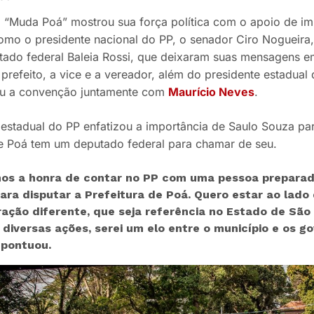
“Muda Poá” mostrou sua força política com o apoio de imp
 como o presidente nacional do PP, o senador Ciro Nogueira,
ado federal Baleia Rossi, que deixaram suas mensagens e
prefeito, a vice e a vereador, além do presidente estadual
ou a convenção juntamente com
Maurício Neves
.
 estadual do PP enfatizou a importância de Saulo Souza par
e Poá tem um deputado federal para chamar de seu.
os a honra de contar no PP com uma pessoa prepara
ara disputar a Prefeitura de Poá. Quero estar ao lado
ração diferente, que seja referência no Estado de São
 diversas ações, serei um elo entre o município e os g
 pontuou.