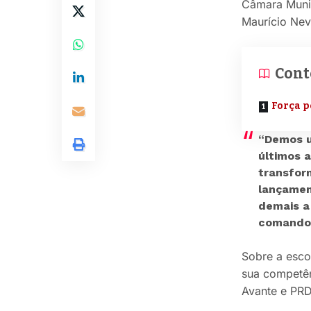
Câmara Munic
Maurício Nev
Cont
Força p
“Demos u
últimos 
transfor
lançamen
demais a
comandou 
Sobre a esc
sua competên
Avante e PRD