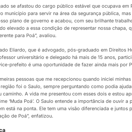
ado se afastou do cargo público estável que ocupava em P
ro município para servir na área da segurança pública, mas
sso plano de governo e acabou, com seu brilhante trabalh
do elevado a essa condição de representar nossa chapa, q
erente para Poá”, avaliou.
ado Eliardo, que é advogado, pós-graduado em Direitos H
ofessor universitário e delegado há mais de 15 anos, parti
vice-prefeito é uma oportunidade de fazer ainda mais por 
meiras pessoas que me recepcionou quando iniciei minhas
a região foi o Saulo, sempre perguntando como podia ajudar
u caminho. A vida me presentou com esses dois e estou a
ime ‘Muda Poá’. O Saulo entende a importância de ouvir a 
em está na ponta. Ele tem uma visão diferenciada e juntos
ação de Poá”, enfatizou.
ica