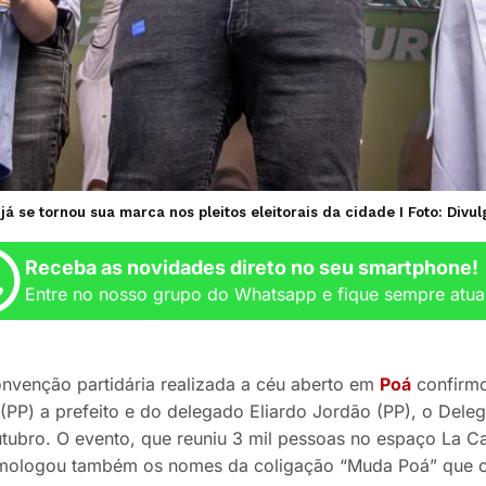
á se tornou sua marca nos pleitos eleitorais da cidade I Foto: Divu
Receba as novidades direto no seu smartphone!
Entre no nosso grupo do Whatsapp e fique sempre atua
onvenção partidária realizada a céu aberto em
Poá
confirmo
(PP) a prefeito e do delegado Eliardo Jordão (PP), o Deleg
utubro. O evento, que reuniu 3 mil pessoas no espaço La C
omologou também os nomes da coligação “Muda Poá” que c