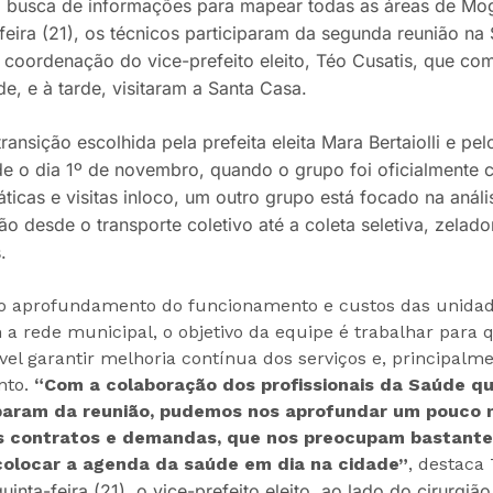
 busca de informações para mapear todas as áreas de Mo
feira (21), os técnicos participaram da segunda reunião na 
 coordenação do vice-prefeito eleito, Téo Cusatis, que co
e, e à tarde, visitaram a Santa Casa.
ransição escolhida pela prefeita eleita Mara Bertaiolli e pel
de o dia 1º de novembro, quando o grupo foi oficialmente
ticas e visitas inloco, um outro grupo está focado na anál
ão desde o transporte coletivo até a coleta seletiva, zelad
.
do aprofundamento do funcionamento e custos das unida
 rede municipal, o objetivo da equipe é trabalhar para q
ível garantir melhoria contínua dos serviços e, principalm
nto.
“Com a colaboração dos profissionais da Saúde q
iparam da reunião, pudemos nos aprofundar um pouco 
s contratos e demandas, que nos preocupam bastante
 colocar a agenda da saúde em dia na cidade”
, destaca
uinta-feira (21), o vice-prefeito eleito, ao lado do cirurgiã