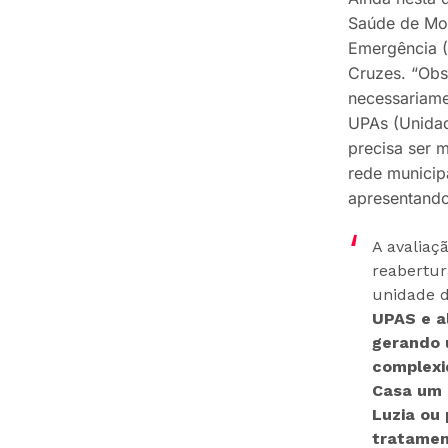
Saúde de Mog
Emergência (
Cruzes. “Obs
necessariame
UPAs (Unidad
precisa ser 
rede municip
apresentando 
A avaliaç
reabertur
unidade 
UPAS e a
gerando 
complexi
Casa um 
Luzia ou 
tratamen