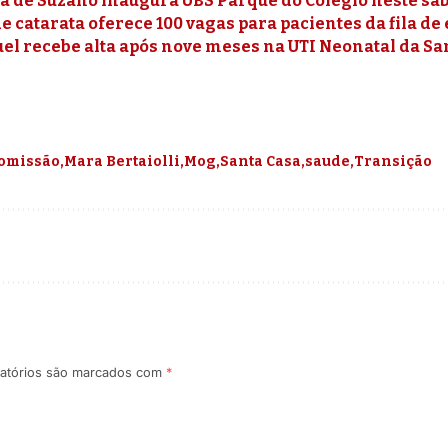
a de Suzano inaugura UBS Parque do Colégio neste sáb
e catarata oferece 100 vagas para pacientes da fila de
el recebe alta após nove meses na UTI Neonatal da Sa
omissão
Mara Bertaiolli
Mog
Santa Casa
saude
Transição
atórios são marcados com
*