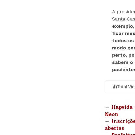
A presid
Santa Cas
exemplo,
ficar mes
todos os
modo gera
perto, po
sabem o 
pacientes
Total Vi
Hapvida 
Neon
Inscriçõ
abertas