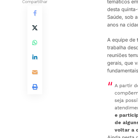
temáticos em
Compartilhar
desta quinta-
Saúde, sob a
anos na cidad
A equipe de t
trabalha des
reuniões temá
gerais, que v
fundamentais
A partir 
compõem a
seja poss
atendime
e partic
de algun
voltar a
Ainda nesta q