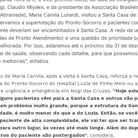
i, Claudio Miyake, e da presidente da Associação Brasilei
Abramede), Maria Camila Lunardi, visitou a Santa Casa de 
ervamos a superlotação do Pronto-Socorro e pacientes co
nte deveriam ser encaminhados à Santa Casa. A rede de u
es de Pronto Atendimento) é uma questão de prioridade pa
melhorada. Por isso, estaremos até o próximo dia 31 de d
al de saúde, observando cada detalhe, para que possamo
melhorias”, enfatiza.
ão de Maria Camila, após a visita à Santa Casa, reforça a 
a do Pronto-Socorro do Hospital Luzia de Pinho Melo ou 
de urgência e emergência em Mogi das Cruzes.
“Hoje exi
lguns pacientes vêm para a Santa Casa e outros vão pa
um problema muito grande, porque a estrutura da San
dade, é muito menor do que a do Luzia. Então, se você
paciente de alta complexidade, ele vai ter que ser tr
para outro lugar, às vezes até mais longe. Além do dup
tos do paciente são postergados”
, considera.