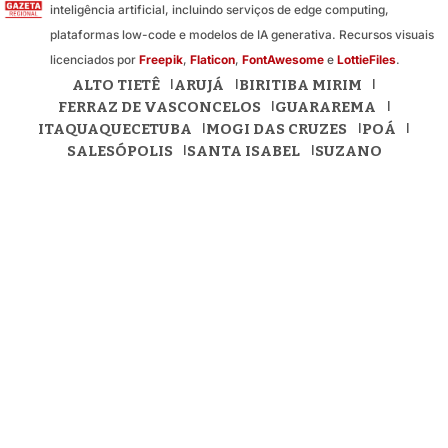
inteligência artificial, incluindo serviços de edge computing,
plataformas low-code e modelos de IA generativa. Recursos visuais
licenciados por
Freepik
,
Flaticon
,
FontAwesome
e
LottieFiles
.
ALTO TIETÊ
ARUJÁ
BIRITIBA MIRIM
FERRAZ DE VASCONCELOS
GUARAREMA
ITAQUAQUECETUBA
MOGI DAS CRUZES
POÁ
SALESÓPOLIS
SANTA ISABEL
SUZANO