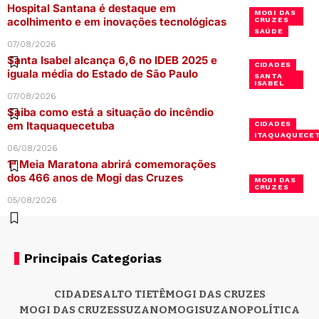
Hospital Santana é destaque em
MOGI DAS
acolhimento e em inovações tecnológicas
CRUZES
SAÚDE
07/08/2026
Santa Isabel alcança 6,6 no IDEB 2025 e
CIDADES
iguala média do Estado de São Paulo
SANTA
ISABEL
07/08/2026
Saiba como está a situação do incêndio
em Itaquaquecetuba
CIDADES
ITAQUAQUECE
06/08/2026
1ª Meia Maratona abrirá comemorações
dos 466 anos de Mogi das Cruzes
MOGI DAS
CRUZES
05/08/2026
Principais Categorias
CIDADES
ALTO TIETÊ
MOGI DAS CRUZES
MOGI DAS CRUZES
SUZANO
MOGI
SUZANO
POLÍTICA