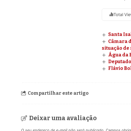
Total Vi
Santa Isa
Câmara d
situação de 
Água da B
Deputado 
Flávio B
Compartilhar este artigo
Deixar uma avaliação
O seu endereço de e-mail não será publicado.
Campos obrig