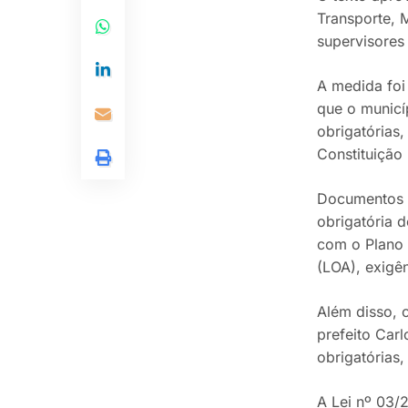
Transporte, 
supervisores
A medida foi
que o municí
obrigatórias,
Constituição 
Documentos o
obrigatória 
com o Plano 
(LOA), exigên
Além disso, 
prefeito Car
obrigatórias
A Lei nº 03/