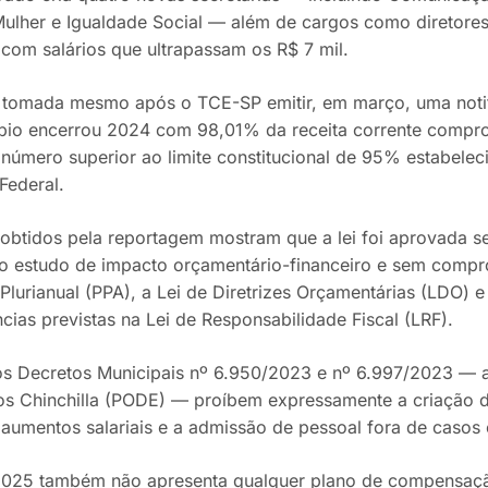
Mulher e Igualdade Social — além de cargos como diretore
 com salários que ultrapassam os R$ 7 mil.
 tomada mesmo após o TCE-SP emitir, em março, uma noti
pio encerrou 2024 com 98,01% da receita corrente comp
 número superior ao limite constitucional de 95% estabelec
Federal.
btidos pela reportagem mostram que a lei foi aprovada s
do estudo de impacto orçamentário-financeiro e sem comp
Plurianual (PPA), a Lei de Diretrizes Orçamentárias (LDO) e
cias previstas na Lei de Responsabilidade Fiscal (LRF).
os Decretos Municipais nº 6.950/2023 e nº 6.997/2023 — a
los Chinchilla (PODE) — proíbem expressamente a criação 
, aumentos salariais e a admissão de pessoal fora de casos
2025 também não apresenta qualquer plano de compensaçã