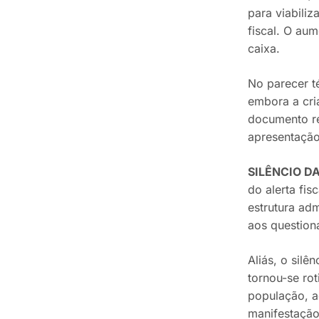
para viabiliz
fiscal. O aum
caixa.
No parecer t
embora a cri
documento re
apresentação
SILÊNCIO D
do alerta fis
estrutura adm
aos question
Aliás, o sil
tornou-se rot
população, a
manifestação