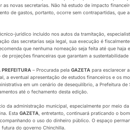
ar as novas secretarias. Não há estudo de impacto financei
ento de gastos, portanto, ocorre sem contrapartidas, que a
écnico-jurídico incluído nos autos da tramitação, especiali
ação das secretarias seja legal, sua execução é fiscalment
comenda que nenhuma nomeação seja feita até que haja equ
 de projeções financeiras que garantam a sustentabilidade 
A PREFEITURA
– Procurada pela
GAZETA
para esclarecer 
cal, a eventual apresentação de estudos financeiros e os m
inistrativa em um cenário de desequilíbrio, a Prefeitura d
amentos até o fechamento desta edição.
êncio da administração municipal, especialmente por meio d
ina. Esta
GAZETA
, entretanto, continuará praticando o bo
companhando o uso do dinheiro público. O espaço perman
 futura do governo Chinchilla.