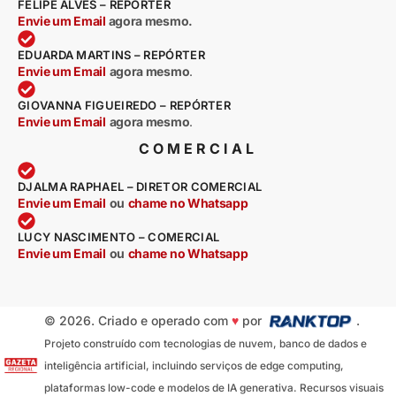
FELIPE ALVES – REPÓRTER
Envie um Email
agora mesmo.
EDUARDA MARTINS – REPÓRTER
Envie um Email
agora mesmo
.
GIOVANNA FIGUEIREDO – REPÓRTER
Envie um Email
agora mesmo
.
COMERCIAL
DJALMA RAPHAEL – DIRETOR COMERCIAL
Envie um Email
ou
chame no Whatsapp
LUCY NASCIMENTO – COMERCIAL
Envie um Email
ou
chame no Whatsapp
© 2026. Criado e operado com
♥
por
.
Projeto construído com tecnologias de nuvem, banco de dados e
inteligência artificial, incluindo serviços de edge computing,
plataformas low-code e modelos de IA generativa. Recursos visuais