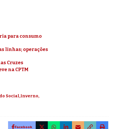
ópria para consumo
as linhas; operações
das Cruzes
reve na CPTM
do Social
Inverno
Facebook