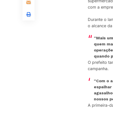
supermercado
com a empres
Durante o la
o alcance da
“Mais um
quem mai
operaçõe
quando p
O prefeito t
campanha.
“Com o a
espalhar
agasalho
nossos p
A primeira-da