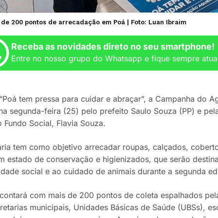
e 200 pontos de arrecadação em Poá | Foto: Luan Ibraim
Receba as novidades direto no seu smartphone!
Entre no nosso grupo do Whatsapp e fique sempre atua
Poá tem pressa para cuidar e abraçar”, a Campanha do Ag
 na segunda-feira (25) pelo prefeito Saulo Souza (PP) e pe
o Fundo Social, Flavia Souza.
ária tem como objetivo arrecadar roupas, calçados, coberto
 estado de conservação e higienizados, que serão destina
lidade social e ao cuidado de animais durante a segunda e
ontará com mais de 200 pontos de coleta espalhados pela 
retarias municipais, Unidades Básicas de Saúde (UBSs), esc