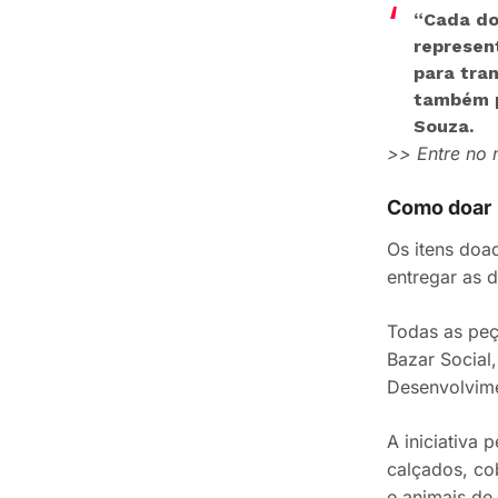
“Cada do
represen
para tra
também p
Souza.
>> Entre no
Como doar
Os itens doa
entregar as 
Todas as peç
Bazar Social
Desenvolvime
A iniciativa
calçados, co
e animais de