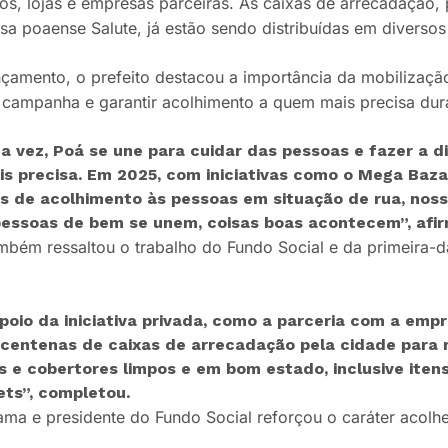
s, lojas e empresas parceiras. As caixas de arrecadação,
a poaense Salute, já estão sendo distribuídas em diversos
nçamento, o prefeito destacou a importância da mobilizaçã
 campanha e garantir acolhimento a quem mais precisa dura
a vez, Poá se une para cuidar das pessoas e fazer a d
s precisa. Em 2025, com iniciativas como o Mega Bazar
s de acolhimento às pessoas em situação de rua, nos
essoas de bem se unem, coisas boas acontecem”, afir
ambém ressaltou o trabalho do Fundo Social e da primeira
poio da iniciativa privada, como a parceria com a emp
 centenas de caixas de arrecadação pela cidade para 
s e cobertores limpos e em bom estado, inclusive iten
ets”, completou.
ma e presidente do Fundo Social reforçou o caráter acolhed