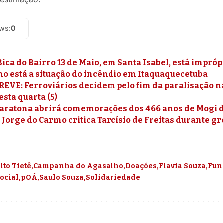
ews:
0
ica do Bairro 13 de Maio, em Santa Isabel, está impr
mo está a situação do incêndio em Itaquaquecetuba
REVE: Ferroviários decidem pelo fim da paralisação n
sta quarta (5)
Maratona abrirá comemorações dos 466 anos de Mogi 
Jorge do Carmo critica Tarcísio de Freitas durante g
lto Tietê
Campanha do Agasalho
Doações
Flavia Souza
Fun
ocial
pOÁ
Saulo Souza
Solidariedade