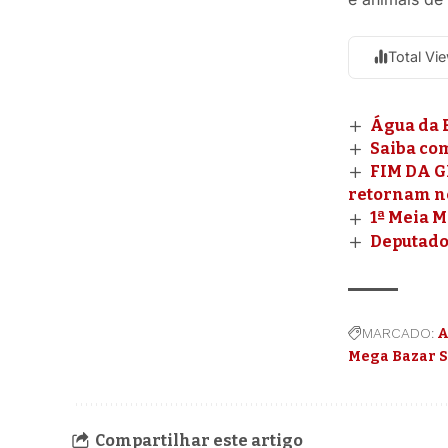
Total Vi
Água da B
Saiba co
FIM DA G
retornam ne
1ª Meia 
Deputado 
MARCADO:
A
Mega Bazar S
Compartilhar este artigo