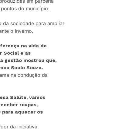
 produzidas em parceria
 pontos do município.
o da sociedade para ampliar
nte o inverno.
iferença na vida de
 Social e as
sa gestão mostrou que,
mou Saulo Souza.
-dama na condução da
resa Salute, vamos
receber roupas,
s para aquecer os
or da iniciativa.