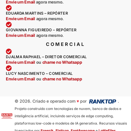
Envie um Email
agora mesmo.
EDUARDA MARTINS – REPÓRTER
Envie um Email
agora mesmo
.
GIOVANNA FIGUEIREDO – REPÓRTER
Envie um Email
agora mesmo
.
COMERCIAL
DJALMA RAPHAEL – DIRETOR COMERCIAL
Envie um Email
ou
chame no Whatsapp
LUCY NASCIMENTO – COMERCIAL
Envie um Email
ou
chame no Whatsapp
© 2026. Criado e operado com
♥
por
.
Projeto construído com tecnologias de nuvem, banco de dados e
inteligência artificial, incluindo serviços de edge computing,
plataformas low-code e modelos de IA generativa. Recursos visuais
licenciados por
Freepik
,
Flaticon
,
FontAwesome
e
LottieFiles
.