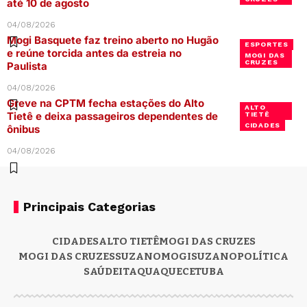
até 10 de agosto
04/08/2026
Mogi Basquete faz treino aberto no Hugão
ESPORTES
e reúne torcida antes da estreia no
MOGI DAS
CRUZES
Paulista
04/08/2026
Greve na CPTM fecha estações do Alto
ALTO
Tietê e deixa passageiros dependentes de
TIETÊ
CIDADES
ônibus
04/08/2026
Principais Categorias
CIDADES
ALTO TIETÊ
MOGI DAS CRUZES
MOGI DAS CRUZES
SUZANO
MOGI
SUZANO
POLÍTICA
SAÚDE
ITAQUAQUECETUBA