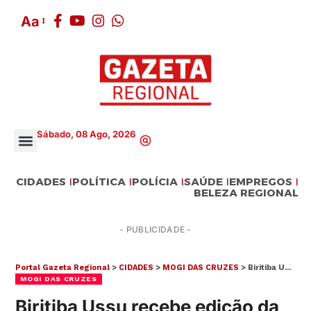
Aa
Sábado, 08 Ago, 2026
CIDADES
POLÍTICA
POLÍCIA
SAÚDE
EMPREGOS
BELEZA REGIONAL
- PUBLICIDADE -
Portal Gazeta Regional
>
CIDADES
>
MOGI DAS CRUZES
>
Biritiba Ussu recebe edição da Rua Mais Feliz neste sábado (06)
MOGI DAS CRUZES
Biritiba Ussu recebe edição da