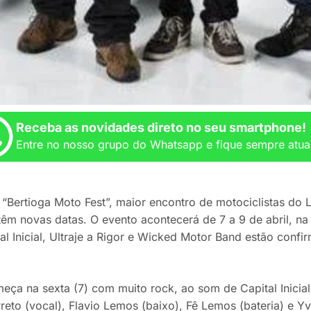
Receba as novidades direto no seu smartphone!
Entre no nosso grupo do Whatsapp e fique sempre atua
“Bertioga Moto Fest”, maior encontro de motociclistas do Li
 têm novas datas. O evento acontecerá de 7 a 9 de abril, n
l Inicial, Ultraje a Rigor e Wicked Motor Band estão confi
eça na sexta (7) com muito rock, ao som de Capital Inicia
eto (vocal), Flavio Lemos (baixo), Fê Lemos (bateria) e Yve