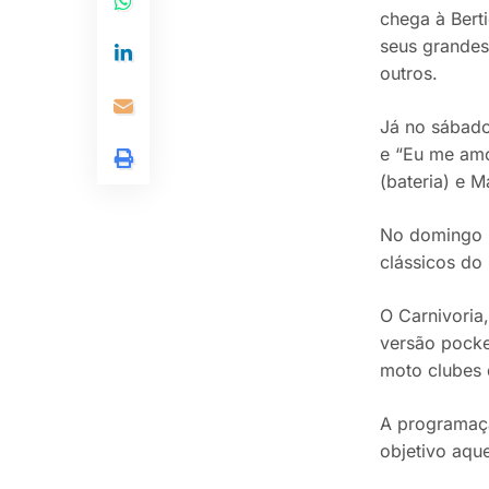
chega à Bert
seus grandes 
outros.
Já no sábado 
e “Eu me amo
(bateria) e M
No domingo (
clássicos do 
O Carnivoria
versão pocke
moto clubes 
A programaçã
objetivo aqu