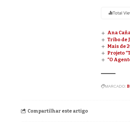
Total Vi
Ana Caña
Tribo de
Mais de 
Projeto 
“O Agente
MARCADO:
B
Compartilhar este artigo