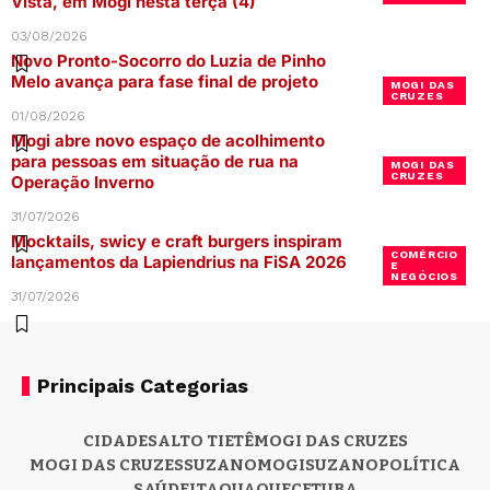
Vista, em Mogi nesta terça (4)
03/08/2026
Novo Pronto-Socorro do Luzia de Pinho
Melo avança para fase final de projeto
MOGI DAS
CRUZES
01/08/2026
Mogi abre novo espaço de acolhimento
para pessoas em situação de rua na
MOGI DAS
CRUZES
Operação Inverno
31/07/2026
Mocktails, swicy e craft burgers inspiram
COMÉRCIO
lançamentos da Lapiendrius na FiSA 2026
E
NEGÓCIOS
31/07/2026
Principais Categorias
CIDADES
ALTO TIETÊ
MOGI DAS CRUZES
MOGI DAS CRUZES
SUZANO
MOGI
SUZANO
POLÍTICA
SAÚDE
ITAQUAQUECETUBA