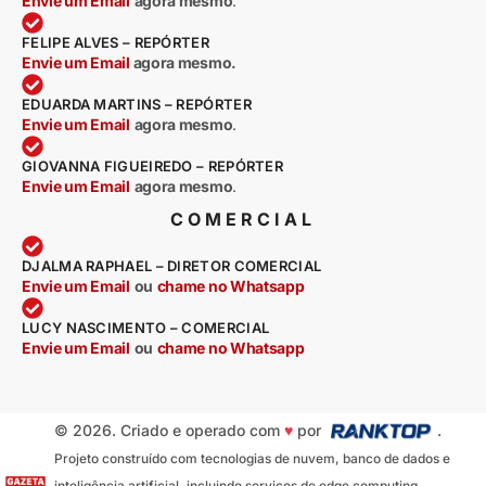
Envie um Email
agora mesmo
.
FELIPE ALVES – REPÓRTER
Envie um Email
agora mesmo.
EDUARDA MARTINS – REPÓRTER
Envie um Email
agora mesmo
.
GIOVANNA FIGUEIREDO – REPÓRTER
Envie um Email
agora mesmo
.
COMERCIAL
DJALMA RAPHAEL – DIRETOR COMERCIAL
Envie um Email
ou
chame no Whatsapp
LUCY NASCIMENTO – COMERCIAL
Envie um Email
ou
chame no Whatsapp
© 2026. Criado e operado com
♥
por
.
Projeto construído com tecnologias de nuvem, banco de dados e
inteligência artificial, incluindo serviços de edge computing,