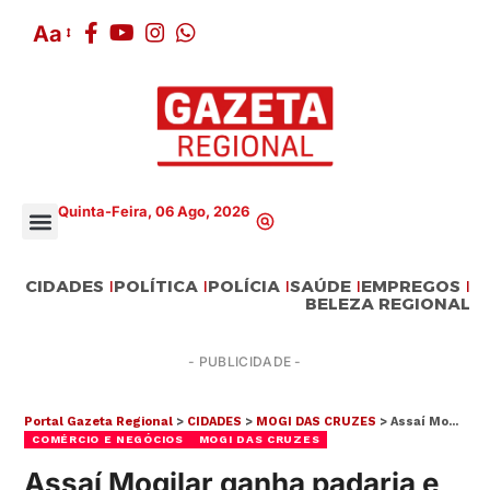
Aa
Quinta-Feira, 06 Ago, 2026
CIDADES
POLÍTICA
POLÍCIA
SAÚDE
EMPREGOS
BELEZA REGIONAL
- PUBLICIDADE -
Portal Gazeta Regional
>
CIDADES
>
MOGI DAS CRUZES
>
Assaí Mogilar ganha padaria e cafeteria
COMÉRCIO E NEGÓCIOS
MOGI DAS CRUZES
Assaí Mogilar ganha padaria e