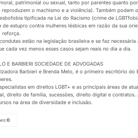
moral, patrimonial ou sexual, tanto por parentes quanto po
 reproduzem o machismo e a violência). Também podem o
esbofobia tipificada na Lei do Racismo (crime de LGBTfobia
e de estupro contra mulheres lésbicas em razão da sua ori
 reforça.
condutas estão na legislação brasileira e se faz necessária
ue cada vez menos esses casos sejam reais no dia a dia.
LO E BARBIERI SOCIEDADE DE ADVOGADAS
Izadora Barbieri e Brenda Melo, é o primeiro escritório do
heres.
pecialistas em direitos LGBT+ e as principais áreas de atua
nal, direito de família, sucessões, direito digital e contrat
ursos na área de diversidade e inclusão.
ews:
0