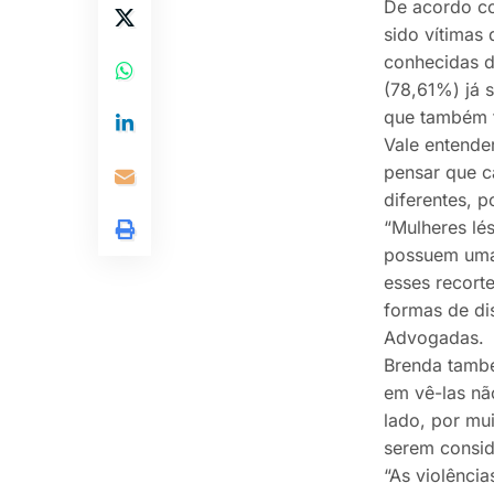
De acordo co
sido vítimas
conhecidas d
(78,61%) já 
que também f
Vale entender
pensar que c
diferentes, 
“Mulheres lé
possuem uma 
esses recorte
formas de di
Advogadas.
Brenda també
em vê-las nã
lado, por mu
serem consid
“As violênci