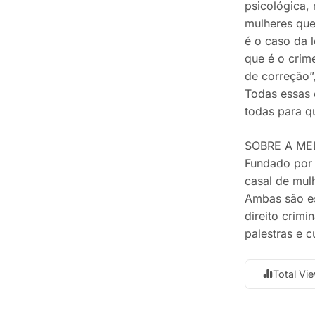
psicológica, 
mulheres que
é o caso da l
que é o crim
de correção”,
Todas essas 
todas para q
SOBRE A ME
Fundado por 
casal de mul
Ambas são es
direito crimi
palestras e c
Total Vi