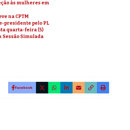
teção às mulheres em
reve na CPTM
e-presidente pelo PL
a quarta-feira (5)
om Sessão Simulada
Facebook