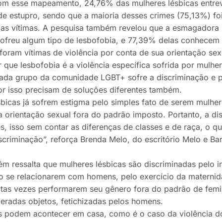
m esse mapeamento, 24,76% das mulheres lésbicas entrev
 de estupro, sendo que a maioria desses crimes (75,13%) f
as vítimas. A pesquisa também revelou que a esmagadora m
sofreu algum tipo de lesbofobia, e 77,39% delas conhecem 
oram vítimas de violência por conta de sua orientação sex
 que lesbofobia é a violência específica sofrida por mulher
ada grupo da comunidade LGBT+ sofre a discriminação e 
por isso precisam de soluções diferentes também.
sbicas já sofrem estigma pelo simples fato de serem mulhe
orientação sexual fora do padrão imposto. Portanto, a di
s, isso sem contar as diferenças de classes e de raça, o q
scriminação”, reforça Brenda Melo, do escritório Melo e Ba
m ressalta que mulheres lésbicas são discriminadas pelo
o se relacionarem com homens, pelo exercício da mater
itas vezes performarem seu gênero fora do padrão de femi
eradas objetos, fetichizadas pelos homens.
as podem acontecer em casa, como é o caso da violência do