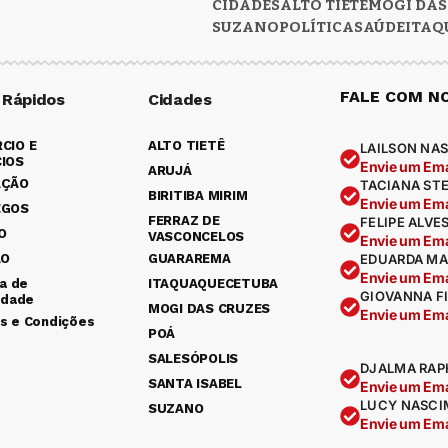
CIDADES
ALTO TIETÊ
MOGI DAS
SUZANO
POLÍTICA
SAÚDE
ITAQ
FALE COM N
 Rápidos
Cidades
CIO E
ALTO TIETÊ
LAILSON NAS
IOS
Envie um Ema
ARUJÁ
AÇÃO
TACIANA ST
BIRITIBA MIRIM
Envie um Ema
EGOS
FERRAZ DE
FELIPE ALVE
O
VASCONCELOS
Envie um Ema
ÃO
GUARAREMA
EDUARDA MA
Envie um Ema
ca de
ITAQUAQUECETUBA
GIOVANNA F
idade
MOGI DAS CRUZES
Envie um Ema
s e Condições
POÁ
SALESÓPOLIS
DJALMA RAP
SANTA ISABEL
Envie um Ema
LUCY NASCI
SUZANO
Envie um Ema