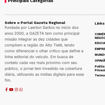
Principais Categorias
Sobre o Portal Gazeta Regional
Links
Fundada por Laerton Santos no início dos
anos 2000, a GAZETA tem como principal
COMÉR
NEGÓC
missão integrar as dez cidades que
EDUC
compõem a região do Alto Tietê, tendo
EMPR
como diferencial o olhar crítico que define a
MUND
linha editorial do veículo. Em busca de
OPINI
contato cada vez mais próximo com seu
Políti
público, o jornal tem investido na cobertura
Privac
diária, utilizando as mídias digitais para esse
Termo
fim.