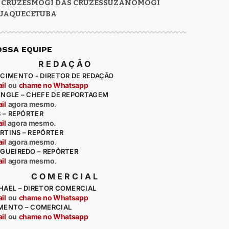
 CRUZES
MOGI DAS CRUZES
SUZANO
MOGI
UAQUECETUBA
OSSA EQUIPE
REDAÇÃO
CIMENTO - DIRETOR DE REDAÇÃO
il
ou
chame no Whatsapp
ENGLE – CHEFE DE REPORTAGEM
il
agora mesmo
.
S – REPÓRTER
il
agora mesmo.
RTINS – REPÓRTER
il
agora mesmo
.
IGUEIREDO – REPÓRTER
il
agora mesmo
.
COMERCIAL
HAEL – DIRETOR COMERCIAL
il
ou
chame no Whatsapp
MENTO – COMERCIAL
il
ou
chame no Whatsapp