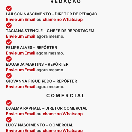
REDAÇÃO
LAILSON NASCIMENTO - DIRETOR DE REDAÇÃO
Envie um Email
ou
chame no Whatsapp
TACIANA STENGLE – CHEFE DE REPORTAGEM
Envie um Email
agora mesmo
.
FELIPE ALVES – REPÓRTER
Envie um Email
agora mesmo.
EDUARDA MARTINS – REPÓRTER
Envie um Email
agora mesmo
.
GIOVANNA FIGUEIREDO – REPÓRTER
Envie um Email
agora mesmo
.
COMERCIAL
DJALMA RAPHAEL – DIRETOR COMERCIAL
Envie um Email
ou
chame no Whatsapp
LUCY NASCIMENTO – COMERCIAL
Envie um Email
ou
chame no Whatsapp