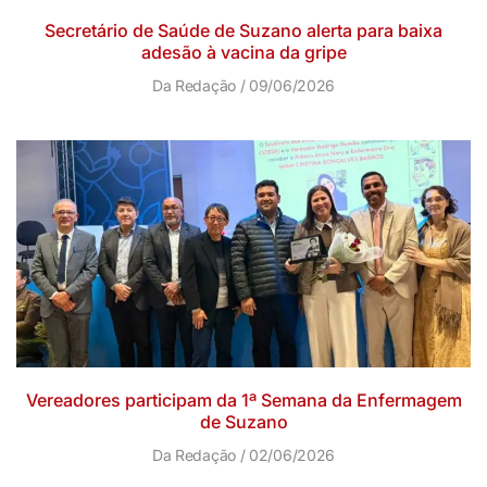
Secretário de Saúde de Suzano alerta para baixa
adesão à vacina da gripe
Da Redação
09/06/2026
Vereadores participam da 1ª Semana da Enfermagem
de Suzano
Da Redação
02/06/2026