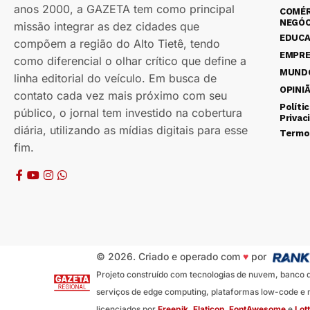
anos 2000, a GAZETA tem como principal
COMÉR
NEGÓC
missão integrar as dez cidades que
EDUC
compõem a região do Alto Tietê, tendo
EMPR
como diferencial o olhar crítico que define a
MUND
linha editorial do veículo. Em busca de
OPINI
contato cada vez mais próximo com seu
Políti
público, o jornal tem investido na cobertura
Privac
diária, utilizando as mídias digitais para esse
Termo
fim.
© 2026. Criado e operado com
♥
por
Projeto construído com tecnologias de nuvem, banco de 
serviços de edge computing, plataformas low-code e m
licenciados por
Freepik
,
Flaticon
,
FontAwesome
e
Lott