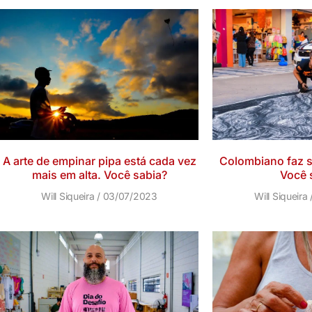
A arte de empinar pipa está cada vez
Colombiano faz 
mais em alta. Você sabia?
Você 
Will Siqueira
03/07/2023
Will Siqueira