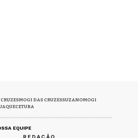
 CRUZES
MOGI DAS CRUZES
SUZANO
MOGI
UAQUECETUBA
OSSA EQUIPE
REDAÇÃO