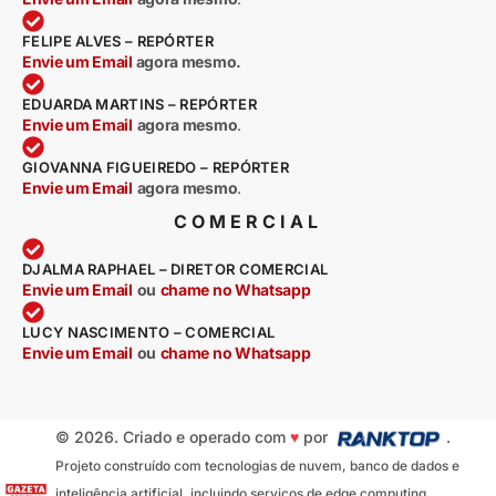
FELIPE ALVES – REPÓRTER
Envie um Email
agora mesmo.
EDUARDA MARTINS – REPÓRTER
Envie um Email
agora mesmo
.
GIOVANNA FIGUEIREDO – REPÓRTER
Envie um Email
agora mesmo
.
COMERCIAL
DJALMA RAPHAEL – DIRETOR COMERCIAL
Envie um Email
ou
chame no Whatsapp
LUCY NASCIMENTO – COMERCIAL
Envie um Email
ou
chame no Whatsapp
© 2026. Criado e operado com
♥
por
.
Projeto construído com tecnologias de nuvem, banco de dados e
inteligência artificial, incluindo serviços de edge computing,