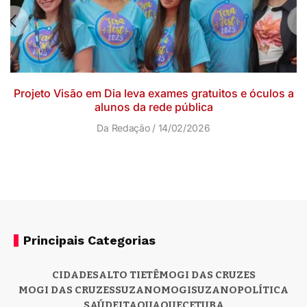
Projeto Visão em Dia leva exames gratuitos e óculos a
alunos da rede pública
Da Redação
14/02/2026
Principais Categorias
CIDADES
ALTO TIETÊ
MOGI DAS CRUZES
MOGI DAS CRUZES
SUZANO
MOGI
SUZANO
POLÍTICA
SAÚDE
ITAQUAQUECETUBA