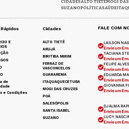
CIDADES
ALTO TIETÊ
MOGI DAS
SUZANO
POLÍTICA
SAÚDE
ITAQ
FALE COM N
 Rápidos
Cidades
CIO E
ALTO TIETÊ
LAILSON NAS
IOS
Envie um Ema
ARUJÁ
AÇÃO
TACIANA ST
BIRITIBA MIRIM
Envie um Ema
EGOS
FERRAZ DE
FELIPE ALVE
O
VASCONCELOS
Envie um Ema
ÃO
GUARAREMA
EDUARDA MA
Envie um Ema
ca de
ITAQUAQUECETUBA
GIOVANNA F
idade
MOGI DAS CRUZES
Envie um Ema
s e Condições
POÁ
SALESÓPOLIS
DJALMA RAP
SANTA ISABEL
Envie um Ema
LUCY NASCI
SUZANO
Envie um Ema