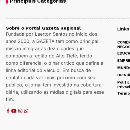
Principais Categorias
Sobre o Portal Gazeta Regional
Links
Fundada por Laerton Santos no início dos
anos 2000, a GAZETA tem como principal
COMÉR
NEGÓC
missão integrar as dez cidades que
EDUC
compõem a região do Alto Tietê, tendo
EMPR
como diferencial o olhar crítico que define a
MUND
linha editorial do veículo. Em busca de
OPINI
contato cada vez mais próximo com seu
Políti
público, o jornal tem investido na cobertura
Privac
diária, utilizando as mídias digitais para esse
Termo
fim.