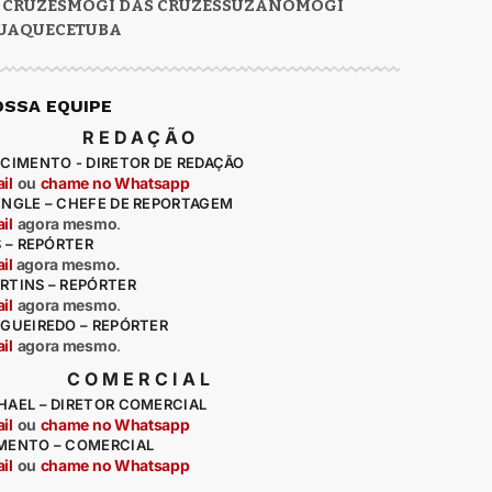
 CRUZES
MOGI DAS CRUZES
SUZANO
MOGI
UAQUECETUBA
OSSA EQUIPE
REDAÇÃO
CIMENTO - DIRETOR DE REDAÇÃO
il
ou
chame no Whatsapp
ENGLE – CHEFE DE REPORTAGEM
il
agora mesmo
.
S – REPÓRTER
il
agora mesmo.
RTINS – REPÓRTER
il
agora mesmo
.
IGUEIREDO – REPÓRTER
il
agora mesmo
.
COMERCIAL
HAEL – DIRETOR COMERCIAL
il
ou
chame no Whatsapp
MENTO – COMERCIAL
il
ou
chame no Whatsapp