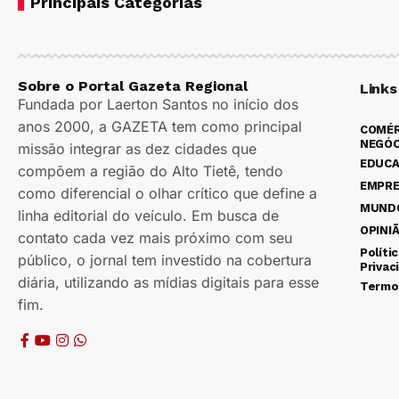
Principais Categorias
Sobre o Portal Gazeta Regional
Links
Fundada por Laerton Santos no início dos
anos 2000, a GAZETA tem como principal
COMÉR
NEGÓC
missão integrar as dez cidades que
EDUC
compõem a região do Alto Tietê, tendo
EMPR
como diferencial o olhar crítico que define a
MUND
linha editorial do veículo. Em busca de
OPINI
contato cada vez mais próximo com seu
Políti
público, o jornal tem investido na cobertura
Privac
diária, utilizando as mídias digitais para esse
Termo
fim.