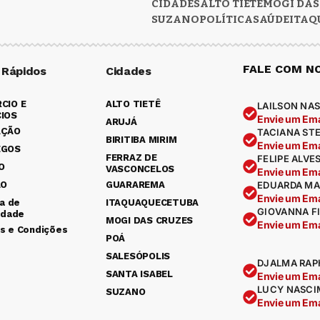
CIDADES
ALTO TIETÊ
MOGI DAS
SUZANO
POLÍTICA
SAÚDE
ITAQ
FALE COM N
 Rápidos
Cidades
CIO E
ALTO TIETÊ
LAILSON NAS
IOS
Envie um Ema
ARUJÁ
AÇÃO
TACIANA ST
BIRITIBA MIRIM
Envie um Ema
EGOS
FERRAZ DE
FELIPE ALVE
O
VASCONCELOS
Envie um Ema
ÃO
GUARAREMA
EDUARDA MA
Envie um Ema
ca de
ITAQUAQUECETUBA
GIOVANNA F
idade
MOGI DAS CRUZES
Envie um Ema
s e Condições
POÁ
SALESÓPOLIS
DJALMA RAP
SANTA ISABEL
Envie um Ema
LUCY NASCI
SUZANO
Envie um Ema