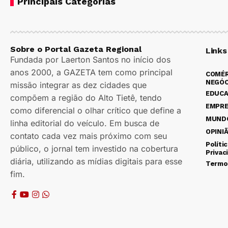
Principais Categorias
Sobre o Portal Gazeta Regional
Links
Fundada por Laerton Santos no início dos
anos 2000, a GAZETA tem como principal
COMÉR
NEGÓC
missão integrar as dez cidades que
EDUC
compõem a região do Alto Tietê, tendo
EMPR
como diferencial o olhar crítico que define a
MUND
linha editorial do veículo. Em busca de
OPINI
contato cada vez mais próximo com seu
Políti
público, o jornal tem investido na cobertura
Privac
diária, utilizando as mídias digitais para esse
Termo
fim.