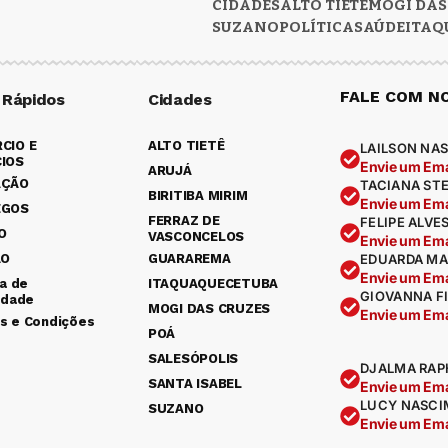
CIDADES
ALTO TIETÊ
MOGI DAS
SUZANO
POLÍTICA
SAÚDE
ITAQ
FALE COM N
 Rápidos
Cidades
CIO E
ALTO TIETÊ
LAILSON NAS
IOS
Envie um Ema
ARUJÁ
AÇÃO
TACIANA ST
BIRITIBA MIRIM
Envie um Ema
EGOS
FERRAZ DE
FELIPE ALVE
O
VASCONCELOS
Envie um Ema
ÃO
GUARAREMA
EDUARDA MA
Envie um Ema
ca de
ITAQUAQUECETUBA
GIOVANNA F
idade
MOGI DAS CRUZES
Envie um Ema
s e Condições
POÁ
SALESÓPOLIS
DJALMA RAP
SANTA ISABEL
Envie um Ema
LUCY NASCI
SUZANO
Envie um Ema