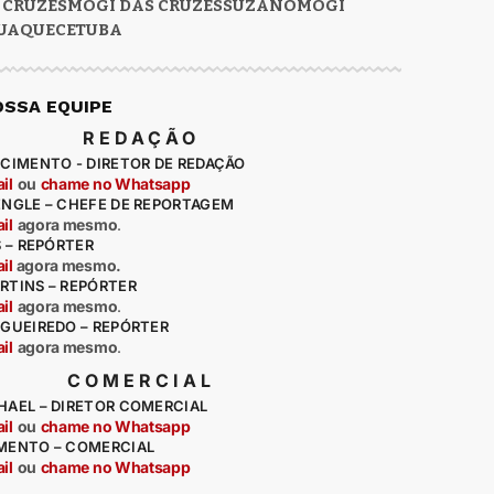
 CRUZES
MOGI DAS CRUZES
SUZANO
MOGI
UAQUECETUBA
OSSA EQUIPE
REDAÇÃO
CIMENTO - DIRETOR DE REDAÇÃO
il
ou
chame no Whatsapp
ENGLE – CHEFE DE REPORTAGEM
il
agora mesmo
.
S – REPÓRTER
il
agora mesmo.
RTINS – REPÓRTER
il
agora mesmo
.
IGUEIREDO – REPÓRTER
il
agora mesmo
.
COMERCIAL
HAEL – DIRETOR COMERCIAL
il
ou
chame no Whatsapp
MENTO – COMERCIAL
il
ou
chame no Whatsapp