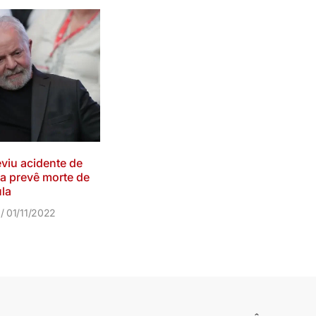
viu acidente de
a prevê morte de
la
o
01/11/2022