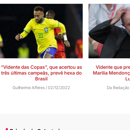
“Vidente das Copas”, que acertou as
Vidente que pre
três últimas campeãs, prevê hexa do
Marilia Mendonç
Brasil
Lu
Guilherme Alferes
02/12/2022
Da Redaçã