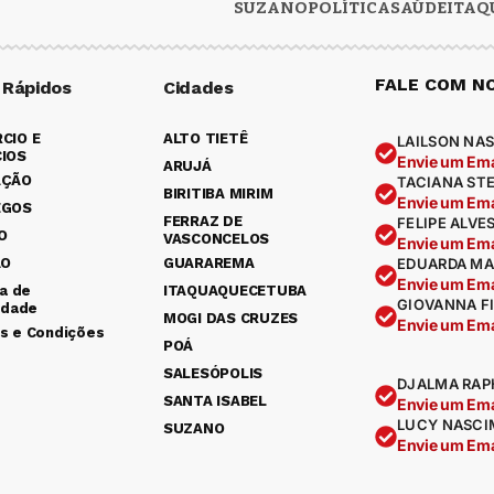
SUZANO
POLÍTICA
SAÚDE
ITAQ
FALE COM N
 Rápidos
Cidades
CIO E
ALTO TIETÊ
LAILSON NAS
IOS
Envie um Ema
ARUJÁ
AÇÃO
TACIANA ST
BIRITIBA MIRIM
Envie um Ema
EGOS
FERRAZ DE
FELIPE ALVE
O
VASCONCELOS
Envie um Ema
ÃO
GUARAREMA
EDUARDA MA
Envie um Ema
ca de
ITAQUAQUECETUBA
GIOVANNA F
idade
MOGI DAS CRUZES
Envie um Ema
s e Condições
POÁ
SALESÓPOLIS
DJALMA RAP
SANTA ISABEL
Envie um Ema
LUCY NASCI
SUZANO
Envie um Ema