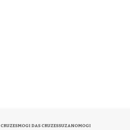
 CRUZES
MOGI DAS CRUZES
SUZANO
MOGI