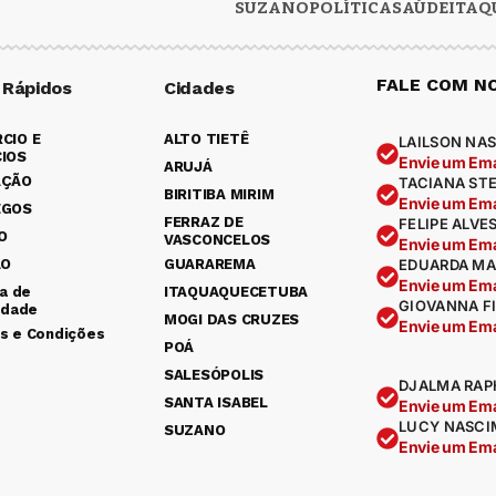
SUZANO
POLÍTICA
SAÚDE
ITAQ
FALE COM N
 Rápidos
Cidades
CIO E
ALTO TIETÊ
LAILSON NAS
IOS
Envie um Ema
ARUJÁ
AÇÃO
TACIANA ST
BIRITIBA MIRIM
Envie um Ema
EGOS
FERRAZ DE
FELIPE ALVE
O
VASCONCELOS
Envie um Ema
ÃO
GUARAREMA
EDUARDA MA
Envie um Ema
ca de
ITAQUAQUECETUBA
GIOVANNA F
idade
MOGI DAS CRUZES
Envie um Ema
s e Condições
POÁ
SALESÓPOLIS
DJALMA RAP
SANTA ISABEL
Envie um Ema
LUCY NASCI
SUZANO
Envie um Ema