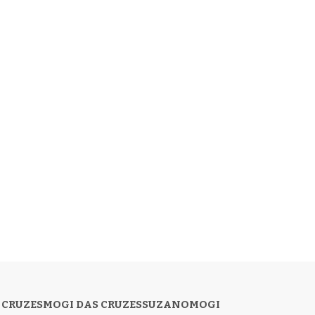
 CRUZES
MOGI DAS CRUZES
SUZANO
MOGI