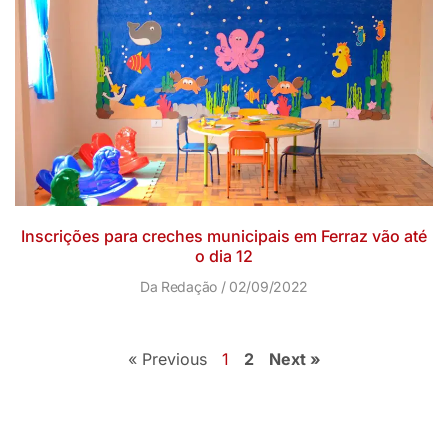
Inscrições para creches municipais em Ferraz vão até
o dia 12
Da Redação
02/09/2022
« Previous
1
2
Next »