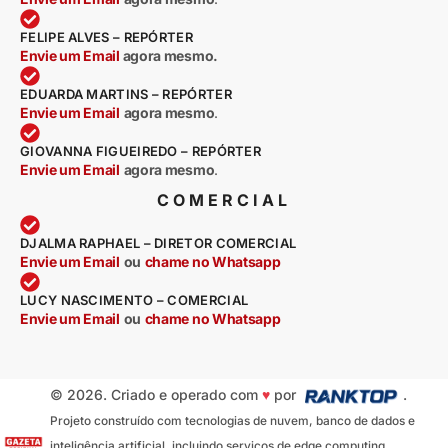
FELIPE ALVES – REPÓRTER
Envie um Email
agora mesmo.
EDUARDA MARTINS – REPÓRTER
Envie um Email
agora mesmo
.
GIOVANNA FIGUEIREDO – REPÓRTER
Envie um Email
agora mesmo
.
COMERCIAL
DJALMA RAPHAEL – DIRETOR COMERCIAL
Envie um Email
ou
chame no Whatsapp
LUCY NASCIMENTO – COMERCIAL
Envie um Email
ou
chame no Whatsapp
© 2026. Criado e operado com
♥
por
.
Projeto construído com tecnologias de nuvem, banco de dados e
inteligência artificial, incluindo serviços de edge computing,