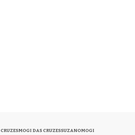
 CRUZES
MOGI DAS CRUZES
SUZANO
MOGI