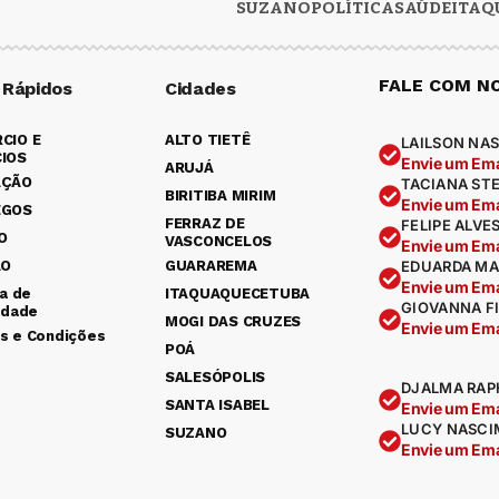
SUZANO
POLÍTICA
SAÚDE
ITAQ
FALE COM N
 Rápidos
Cidades
CIO E
ALTO TIETÊ
LAILSON NAS
IOS
Envie um Ema
ARUJÁ
AÇÃO
TACIANA ST
BIRITIBA MIRIM
Envie um Ema
EGOS
FERRAZ DE
FELIPE ALVE
O
VASCONCELOS
Envie um Ema
ÃO
GUARAREMA
EDUARDA MA
Envie um Ema
ca de
ITAQUAQUECETUBA
GIOVANNA F
idade
MOGI DAS CRUZES
Envie um Ema
s e Condições
POÁ
SALESÓPOLIS
DJALMA RAP
SANTA ISABEL
Envie um Ema
LUCY NASCI
SUZANO
Envie um Ema