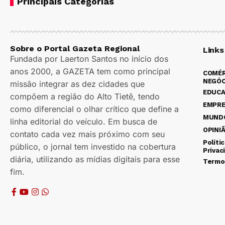
Principais Categorias
Sobre o Portal Gazeta Regional
Links
Fundada por Laerton Santos no início dos
anos 2000, a GAZETA tem como principal
COMÉR
NEGÓC
missão integrar as dez cidades que
EDUC
compõem a região do Alto Tietê, tendo
EMPR
como diferencial o olhar crítico que define a
MUND
linha editorial do veículo. Em busca de
OPINI
contato cada vez mais próximo com seu
Políti
público, o jornal tem investido na cobertura
Privac
diária, utilizando as mídias digitais para esse
Termo
fim.