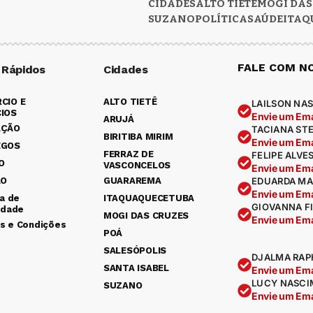
CIDADES
ALTO TIETÊ
MOGI DAS
SUZANO
POLÍTICA
SAÚDE
ITAQ
FALE COM N
 Rápidos
Cidades
CIO E
ALTO TIETÊ
LAILSON NAS
IOS
Envie um Ema
ARUJÁ
AÇÃO
TACIANA ST
BIRITIBA MIRIM
Envie um Ema
EGOS
FERRAZ DE
FELIPE ALVE
O
VASCONCELOS
Envie um Ema
ÃO
GUARAREMA
EDUARDA MA
Envie um Ema
ca de
ITAQUAQUECETUBA
GIOVANNA F
idade
MOGI DAS CRUZES
Envie um Ema
s e Condições
POÁ
SALESÓPOLIS
DJALMA RAP
SANTA ISABEL
Envie um Ema
LUCY NASCI
SUZANO
Envie um Ema