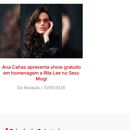
Ana Cañas apresenta show gratuito
em homenagem a Rita Lee no Sesc
Mogi
Da Redação
13/05/2026