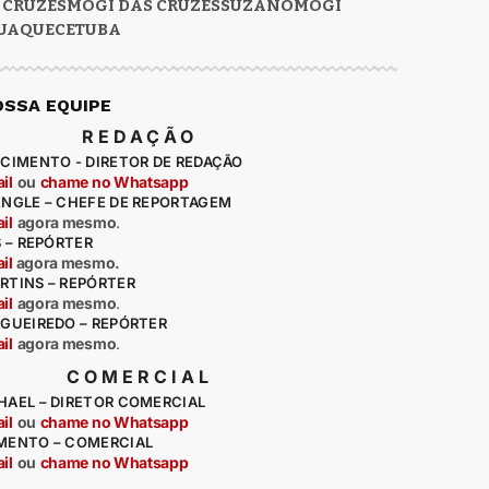
 CRUZES
MOGI DAS CRUZES
SUZANO
MOGI
UAQUECETUBA
OSSA EQUIPE
REDAÇÃO
CIMENTO - DIRETOR DE REDAÇÃO
il
ou
chame no Whatsapp
ENGLE – CHEFE DE REPORTAGEM
il
agora mesmo
.
S – REPÓRTER
il
agora mesmo.
RTINS – REPÓRTER
il
agora mesmo
.
IGUEIREDO – REPÓRTER
il
agora mesmo
.
COMERCIAL
HAEL – DIRETOR COMERCIAL
il
ou
chame no Whatsapp
MENTO – COMERCIAL
il
ou
chame no Whatsapp