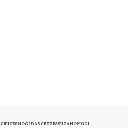
 CRUZES
MOGI DAS CRUZES
SUZANO
MOGI