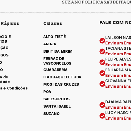
SUZANO
POLÍTICA
SAÚDE
ITAQ
FALE COM N
 Rápidos
Cidades
CIO E
ALTO TIETÊ
LAILSON NAS
IOS
Envie um Ema
ARUJÁ
AÇÃO
TACIANA ST
BIRITIBA MIRIM
Envie um Ema
EGOS
FERRAZ DE
FELIPE ALVE
O
VASCONCELOS
Envie um Ema
ÃO
GUARAREMA
EDUARDA MA
Envie um Ema
ca de
ITAQUAQUECETUBA
GIOVANNA F
idade
MOGI DAS CRUZES
Envie um Ema
s e Condições
POÁ
SALESÓPOLIS
DJALMA RAP
SANTA ISABEL
Envie um Ema
LUCY NASCI
SUZANO
Envie um Ema