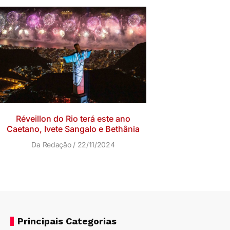
Réveillon do Rio terá este ano
Caetano, Ivete Sangalo e Bethânia
Da Redação
22/11/2024
Principais Categorias