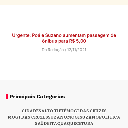
Urgente: Poá e Suzano aumentam passagem de
ônibus para R$ 5,00
Da Redação
12/11/2021
Principais Categorias
CIDADES
ALTO TIETÊ
MOGI DAS CRUZES
MOGI DAS CRUZES
SUZANO
MOGI
SUZANO
POLÍTICA
SAÚDE
ITAQUAQUECETUBA