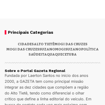
Principais Categorias
CIDADES
ALTO TIETÊ
MOGI DAS CRUZES
MOGI DAS CRUZES
SUZANO
MOGI
SUZANO
POLÍTICA
SAÚDE
ITAQUAQUECETUBA
Sobre o Portal Gazeta Regional
Fundada por Laerton Santos no início dos anos
2000, a GAZETA tem como principal missão
integrar as dez cidades que compõem a região
do Alto Tietê, tendo como diferencial o olhar
crítico que define a linha editorial do veículo. Em
busca de contato cada vez mais próximo com