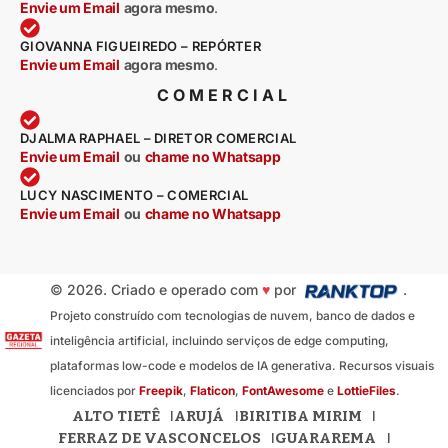
Envie um Email
agora mesmo
.
GIOVANNA FIGUEIREDO – REPÓRTER
Envie um Email
agora mesmo
.
COMERCIAL
DJALMA RAPHAEL – DIRETOR COMERCIAL
Envie um Email
ou
chame no Whatsapp
LUCY NASCIMENTO – COMERCIAL
Envie um Email
ou
chame no Whatsapp
© 2026. Criado e operado com
♥
por
.
Projeto construído com tecnologias de nuvem, banco de dados e
inteligência artificial, incluindo serviços de edge computing,
plataformas low-code e modelos de IA generativa. Recursos visuais
licenciados por
Freepik
,
Flaticon
,
FontAwesome
e
LottieFiles
.
ALTO TIETÊ
ARUJÁ
BIRITIBA MIRIM
FERRAZ DE VASCONCELOS
GUARAREMA