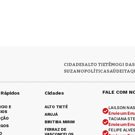
CIDADES
ALTO TIETÊ
MOGI DAS
SUZANO
POLÍTICA
SAÚDE
ITAQ
FALE COM N
 Rápidos
Cidades
CIO E
ALTO TIETÊ
LAILSON NAS
IOS
Envie um Ema
ARUJÁ
AÇÃO
TACIANA ST
BIRITIBA MIRIM
Envie um Ema
EGOS
FERRAZ DE
FELIPE ALVE
O
VASCONCELOS