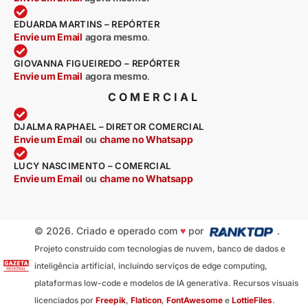
EDUARDA MARTINS – REPÓRTER
Envie um Email
agora mesmo
.
GIOVANNA FIGUEIREDO – REPÓRTER
Envie um Email
agora mesmo
.
COMERCIAL
DJALMA RAPHAEL – DIRETOR COMERCIAL
Envie um Email
ou
chame no Whatsapp
LUCY NASCIMENTO – COMERCIAL
Envie um Email
ou
chame no Whatsapp
© 2026. Criado e operado com
♥
por
.
Projeto construído com tecnologias de nuvem, banco de dados e
inteligência artificial, incluindo serviços de edge computing,
plataformas low-code e modelos de IA generativa. Recursos visuais
licenciados por
Freepik
,
Flaticon
,
FontAwesome
e
LottieFiles
.