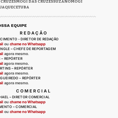
 CRUZES
MOGI DAS CRUZES
SUZANO
MOGI
UAQUECETUBA
OSSA EQUIPE
REDAÇÃO
CIMENTO - DIRETOR DE REDAÇÃO
il
ou
chame no Whatsapp
ENGLE – CHEFE DE REPORTAGEM
il
agora mesmo
.
S – REPÓRTER
il
agora mesmo.
RTINS – REPÓRTER
il
agora mesmo
.
IGUEIREDO – REPÓRTER
il
agora mesmo
.
COMERCIAL
HAEL – DIRETOR COMERCIAL
il
ou
chame no Whatsapp
MENTO – COMERCIAL
il
ou
chame no Whatsapp