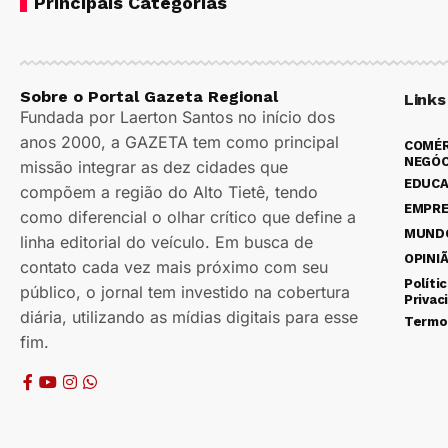
Principais Categorias
Sobre o Portal Gazeta Regional
Links
Fundada por Laerton Santos no início dos
anos 2000, a GAZETA tem como principal
COMÉR
NEGÓC
missão integrar as dez cidades que
EDUC
compõem a região do Alto Tietê, tendo
EMPR
como diferencial o olhar crítico que define a
MUND
linha editorial do veículo. Em busca de
OPINI
contato cada vez mais próximo com seu
Políti
público, o jornal tem investido na cobertura
Privac
diária, utilizando as mídias digitais para esse
Termo
fim.