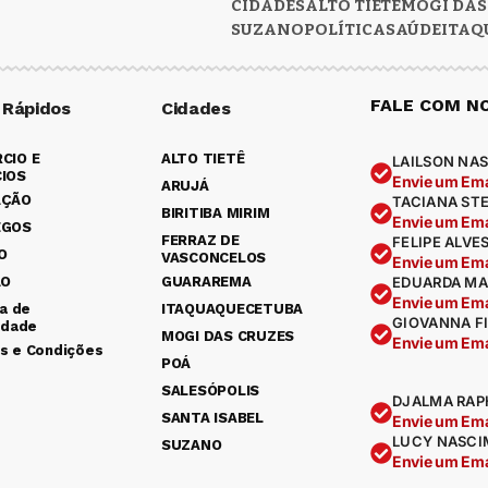
CIDADES
ALTO TIETÊ
MOGI DAS
SUZANO
POLÍTICA
SAÚDE
ITAQ
FALE COM N
 Rápidos
Cidades
CIO E
ALTO TIETÊ
LAILSON NAS
IOS
Envie um Ema
ARUJÁ
AÇÃO
TACIANA ST
BIRITIBA MIRIM
Envie um Ema
EGOS
FERRAZ DE
FELIPE ALVE
O
VASCONCELOS
Envie um Ema
ÃO
GUARAREMA
EDUARDA MA
Envie um Ema
ca de
ITAQUAQUECETUBA
GIOVANNA F
idade
MOGI DAS CRUZES
Envie um Ema
s e Condições
POÁ
SALESÓPOLIS
DJALMA RAP
SANTA ISABEL
Envie um Ema
LUCY NASCI
SUZANO
Envie um Ema