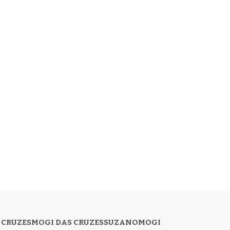
 CRUZES
MOGI DAS CRUZES
SUZANO
MOGI