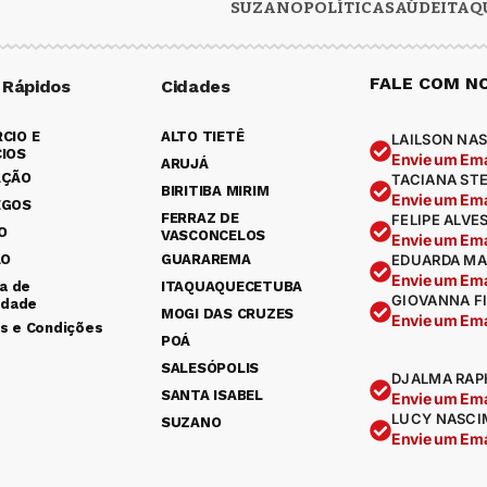
SUZANO
POLÍTICA
SAÚDE
ITAQ
FALE COM N
 Rápidos
Cidades
CIO E
ALTO TIETÊ
LAILSON NAS
IOS
Envie um Ema
ARUJÁ
AÇÃO
TACIANA ST
BIRITIBA MIRIM
Envie um Ema
EGOS
FERRAZ DE
FELIPE ALVE
O
VASCONCELOS
Envie um Ema
ÃO
GUARAREMA
EDUARDA MA
Envie um Ema
ca de
ITAQUAQUECETUBA
GIOVANNA F
idade
MOGI DAS CRUZES
Envie um Ema
s e Condições
POÁ
SALESÓPOLIS
DJALMA RAP
SANTA ISABEL
Envie um Ema
LUCY NASCI
SUZANO
Envie um Ema