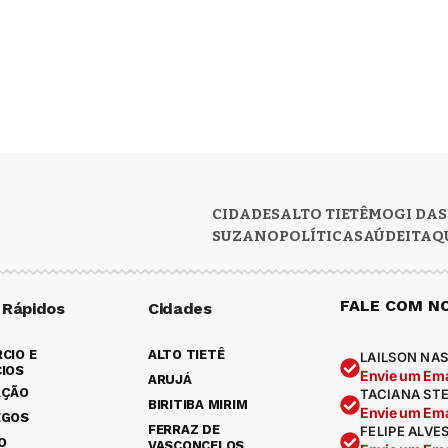
CIDADES
ALTO TIETÊ
MOGI DAS
SUZANO
POLÍTICA
SAÚDE
ITAQ
FALE COM N
 Rápidos
Cidades
CIO E
ALTO TIETÊ
LAILSON NAS
IOS
Envie um Ema
ARUJÁ
AÇÃO
TACIANA ST
BIRITIBA MIRIM
Envie um Ema
EGOS
FERRAZ DE
FELIPE ALVE
O
VASCONCELOS