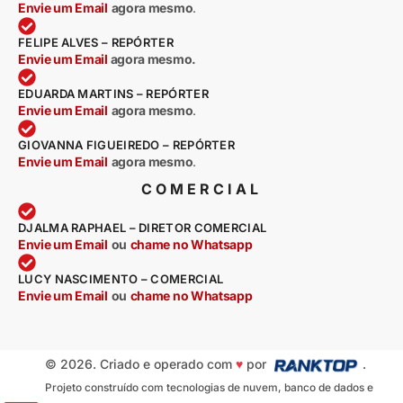
Envie um Email
agora mesmo
.
FELIPE ALVES – REPÓRTER
Envie um Email
agora mesmo.
EDUARDA MARTINS – REPÓRTER
Envie um Email
agora mesmo
.
GIOVANNA FIGUEIREDO – REPÓRTER
Envie um Email
agora mesmo
.
COMERCIAL
DJALMA RAPHAEL – DIRETOR COMERCIAL
Envie um Email
ou
chame no Whatsapp
LUCY NASCIMENTO – COMERCIAL
Envie um Email
ou
chame no Whatsapp
© 2026. Criado e operado com
♥
por
.
Projeto construído com tecnologias de nuvem, banco de dados e