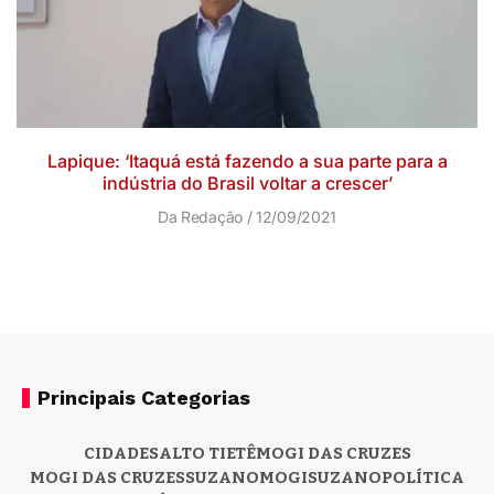
Lapique: ‘Itaquá está fazendo a sua parte para a
indústria do Brasil voltar a crescer’
Da Redação
12/09/2021
Principais Categorias
CIDADES
ALTO TIETÊ
MOGI DAS CRUZES
MOGI DAS CRUZES
SUZANO
MOGI
SUZANO
POLÍTICA