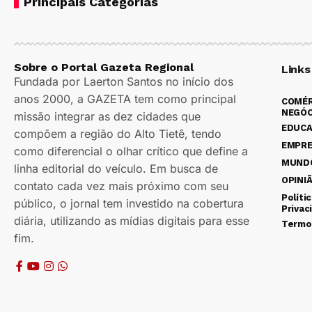
Principais Categorias
Sobre o Portal Gazeta Regional
Links
Fundada por Laerton Santos no início dos
anos 2000, a GAZETA tem como principal
COMÉR
NEGÓC
missão integrar as dez cidades que
EDUC
compõem a região do Alto Tietê, tendo
EMPR
como diferencial o olhar crítico que define a
MUND
linha editorial do veículo. Em busca de
OPINI
contato cada vez mais próximo com seu
Políti
público, o jornal tem investido na cobertura
Privac
diária, utilizando as mídias digitais para esse
Termo
fim.