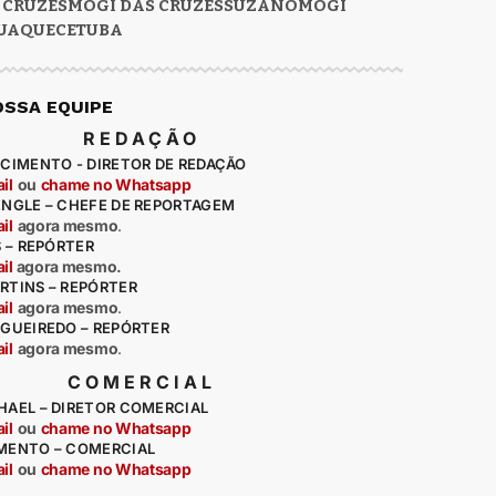
 CRUZES
MOGI DAS CRUZES
SUZANO
MOGI
UAQUECETUBA
OSSA EQUIPE
REDAÇÃO
CIMENTO - DIRETOR DE REDAÇÃO
il
ou
chame no Whatsapp
ENGLE – CHEFE DE REPORTAGEM
il
agora mesmo
.
S – REPÓRTER
il
agora mesmo.
RTINS – REPÓRTER
il
agora mesmo
.
IGUEIREDO – REPÓRTER
il
agora mesmo
.
COMERCIAL
HAEL – DIRETOR COMERCIAL
il
ou
chame no Whatsapp
MENTO – COMERCIAL
il
ou
chame no Whatsapp