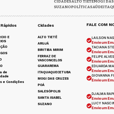
CIDADES
ALTO TIETÊ
MOGI DAS
SUZANO
POLÍTICA
SAÚDE
ITAQ
FALE COM N
 Rápidos
Cidades
CIO E
ALTO TIETÊ
LAILSON NAS
IOS
Envie um Ema
ARUJÁ
AÇÃO
TACIANA ST
BIRITIBA MIRIM
Envie um Ema
EGOS
FERRAZ DE
FELIPE ALVE
O
VASCONCELOS
Envie um Ema
ÃO
GUARAREMA
EDUARDA MA
Envie um Ema
ca de
ITAQUAQUECETUBA
GIOVANNA F
idade
MOGI DAS CRUZES
Envie um Ema
s e Condições
POÁ
SALESÓPOLIS
DJALMA RAP
SANTA ISABEL
Envie um Ema
LUCY NASCI
SUZANO
Envie um Ema