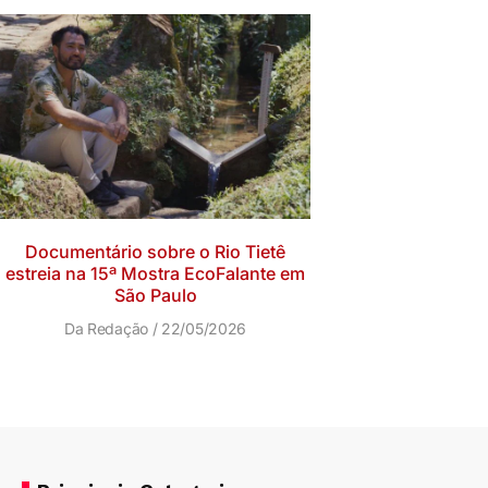
Documentário sobre o Rio Tietê
estreia na 15ª Mostra EcoFalante em
São Paulo
Da Redação
22/05/2026