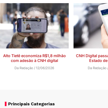
Alto Tietê economiza R$1,8 milhão
CNH Digital passa
com adesão à CNH digital
Estado de
Da Redação
12/06/2026
Da Redação
Principais Categorias