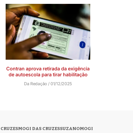
Contran aprova retirada da exigência
de autoescola para tirar habilitação
Da Redação
01/12/2025
 CRUZES
MOGI DAS CRUZES
SUZANO
MOGI