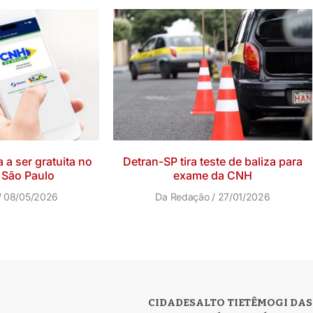
 a ser gratuita no
Detran-SP tira teste de baliza para
 São Paulo
exame da CNH
08/05/2026
Da Redação
27/01/2026
CIDADES
ALTO TIETÊ
MOGI DAS