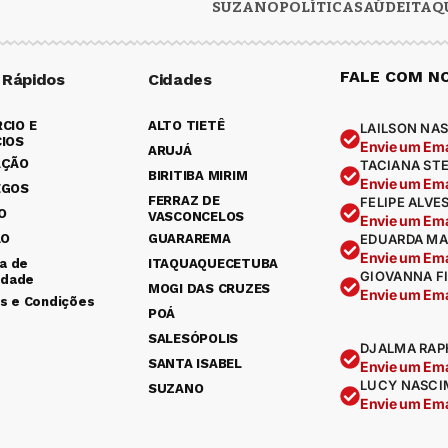
SUZANO
POLÍTICA
SAÚDE
ITAQ
FALE COM N
 Rápidos
Cidades
CIO E
ALTO TIETÊ
LAILSON NAS
IOS
Envie um Ema
ARUJÁ
AÇÃO
TACIANA ST
BIRITIBA MIRIM
Envie um Ema
EGOS
FERRAZ DE
FELIPE ALVE
O
VASCONCELOS
Envie um Ema
ÃO
GUARAREMA
EDUARDA MA
Envie um Ema
ca de
ITAQUAQUECETUBA
GIOVANNA F
idade
MOGI DAS CRUZES
Envie um Ema
s e Condições
POÁ
SALESÓPOLIS
DJALMA RAP
SANTA ISABEL
Envie um Ema
LUCY NASCI
SUZANO
Envie um Ema