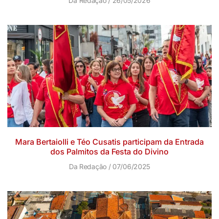
Da Redação
26/05/2026
Mara Bertaiolli e Téo Cusatis participam da Entrada
dos Palmitos da Festa do Divino
Da Redação
07/06/2025