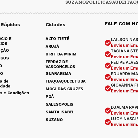
SUZANO
POLÍTICA
SAÚDE
ITAQ
FALE COM N
 Rápidos
Cidades
CIO E
ALTO TIETÊ
LAILSON NAS
IOS
Envie um Ema
ARUJÁ
AÇÃO
TACIANA ST
BIRITIBA MIRIM
Envie um Ema
EGOS
FERRAZ DE
FELIPE ALVE
O
VASCONCELOS
Envie um Ema
ÃO
GUARAREMA
EDUARDA MA
Envie um Ema
ca de
ITAQUAQUECETUBA
GIOVANNA F
idade
MOGI DAS CRUZES
Envie um Ema
s e Condições
POÁ
SALESÓPOLIS
DJALMA RAP
SANTA ISABEL
Envie um Ema
LUCY NASCI
SUZANO
Envie um Ema