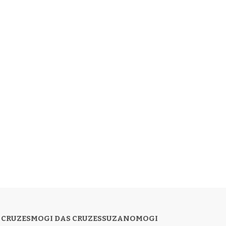
 CRUZES
MOGI DAS CRUZES
SUZANO
MOGI